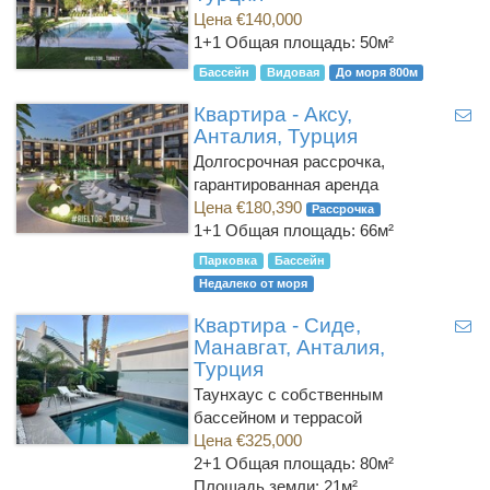
Цена €140,000
1+1
Общая площадь: 50м²
Бассейн
Видовая
До моря 800м
Квартира - Аксу,
Анталия, Турция
Долгосрочная рассрочка,
гарантированная аренда
Цена €180,390
Рассрочка
1+1
Общая площадь: 66м²
Парковка
Бассейн
Недалеко от моря
Квартира - Сиде,
Манавгат, Анталия,
Турция
Таунхаус с собственным
бассейном и террасой
Цена €325,000
2+1
Общая площадь: 80м²
Площадь земли: 21м²