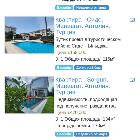
Бассейн
Недалеко от моря
Квартира - Сиде,
Манавгат, Анталия,
Турция
Бутик проект в туристическом
районе Сиде – Ылыджа.
Цена €158,000
3+1
Общая площадь: 115м²
Бассейн
До моря 2.0км
Квартира - Sorgun,
Манавгат, Анталия,
Турция
Недвижимость, подходящая
под получение гражданства
Цена €470,000
3+1
Общая площадь: 134м²
Площадь земли: 170м²
Бассейн
Недалеко от моря