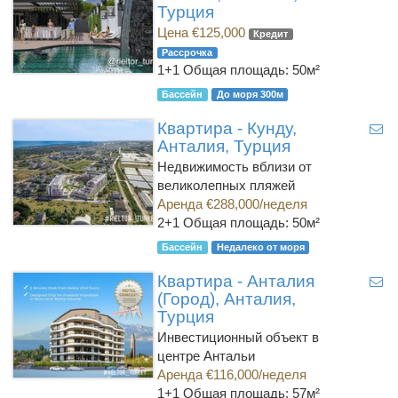
Турция
Цена €125,000
Кредит
Рассрочка
1+1
Общая площадь: 50м²
Бассейн
До моря 300м
Квартира - Кунду,
Анталия, Турция
Недвижимость вблизи от
великолепных пляжей
Аренда €288,000/неделя
2+1
Общая площадь: 50м²
Бассейн
Недалеко от моря
Квартира - Анталия
(Город), Анталия,
Турция
Инвестиционный объект в
центре Антальи
Аренда €116,000/неделя
1+1
Общая площадь: 57м²