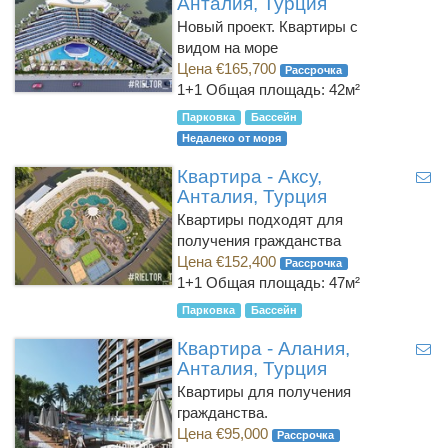
Анталия, Турция
Новый проект. Квартиры с
видом на море
Цена €165,700
Рассрочка
1+1
Общая площадь: 42м²
Парковка
Бассейн
Недалеко от моря
Квартира - Аксу,
Анталия, Турция
Квартиры подходят для
получения гражданства
Цена €152,400
Рассрочка
1+1
Общая площадь: 47м²
Парковка
Бассейн
Квартира - Алания,
Анталия, Турция
Квартиры для получения
гражданства.
Цена €95,000
Рассрочка