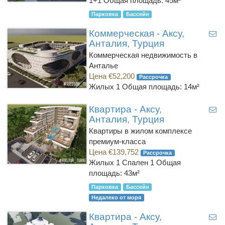
1+1
Общая площадь: 45м²
Парковка
Бассейн
Коммерческая - Аксу,
Анталия, Турция
Коммерческая недвижимость в
Анталье
Цена €52,200
Рассрочка
Жилых 1
Общая площадь: 14м²
Квартира - Аксу,
Анталия, Турция
Квартиры в жилом комплексе
премиум-класса
Цена €139,752
Рассрочка
Жилых 1 Спален 1
Общая
площадь: 43м²
Парковка
Бассейн
Недалеко от моря
Квартира - Аксу,