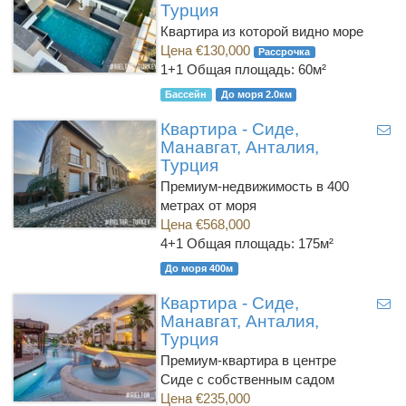
Турция
Квартира из которой видно море
Цена €130,000
Рассрочка
1+1
Общая площадь: 60м²
Бассейн
До моря 2.0км
Квартира - Сиде,
Манавгат, Анталия,
Турция
Премиум-недвижимость в 400
метрах от моря
Цена €568,000
4+1
Общая площадь: 175м²
До моря 400м
Квартира - Сиде,
Манавгат, Анталия,
Турция
Премиум-квартира в центре
Сиде с собственным садом
Цена €235,000