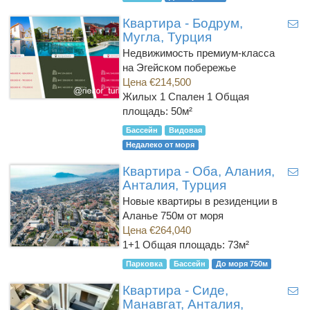
Квартира - Бодрум,
Мугла, Турция
Недвижимость премиум-класса
на Эгейском побережье
Цена €214,500
Жилых 1 Спален 1
Общая
площадь: 50м²
Бассейн
Видовая
Недалеко от моря
Квартира - Оба, Алания,
Анталия, Турция
Новые квартиры в резиденции в
Аланье 750м от моря
Цена €264,040
1+1
Общая площадь: 73м²
Парковка
Бассейн
До моря 750м
Квартира - Сиде,
Манавгат, Анталия,