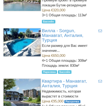
Премиум проект в премиум
локации Бутик-резиденция
Цена €320,000
3+1
Общая площадь: 113м²
Бассейн
Вилла - Sorgun,
Манавгат, Анталия,
Турция
Если размер для Вас имеет
значение...
Цена €650,000
4+1
Общая площадь: 308м²
Площадь земли: 830м²
Парковка
Бассейн
Квартира - Манавгат,
Анталия, Турция
Недвижимость, которая
вырастет в стоимости
Цена €95,000
Рассрочка