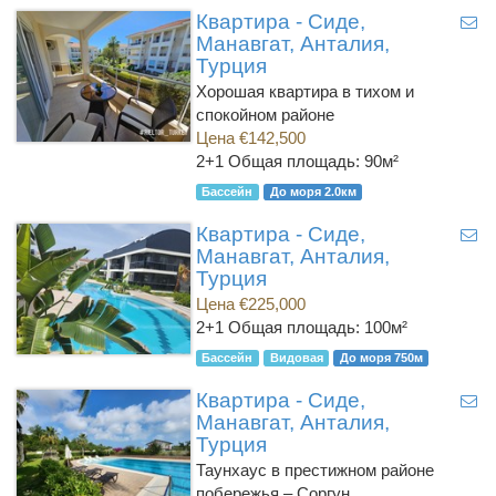
Квартира - Сиде,
Манавгат, Анталия,
Турция
Хорошая квартира в тихом и
спокойном районе
Цена €142,500
2+1
Общая площадь: 90м²
Бассейн
До моря 2.0км
Квартира - Сиде,
Манавгат, Анталия,
Турция
Цена €225,000
2+1
Общая площадь: 100м²
Бассейн
Видовая
До моря 750м
Квартира - Сиде,
Манавгат, Анталия,
Турция
Таунхаус в престижном районе
побережья – Соргун.