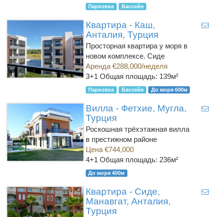
Парковка
Бассейн
Квартира - Каш,
Анталия, Турция
Просторная квартира у моря в
новом комплексе. Сиде
Аренда €288,000/неделя
3+1
Общая площадь: 139м²
Парковка
Бассейн
До моря 600м
Вилла - Фетхие, Мугла,
Турция
Роскошная трёхэтажная вилла
в престижном районе
Цена €744,000
4+1
Общая площадь: 236м²
До моря 400м
Квартира - Сиде,
Манавгат, Анталия,
Турция