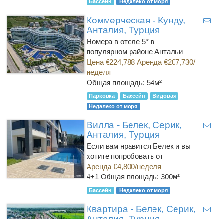
Бассейн
Недалеко от моря
Коммерческая - Кунду,
Анталия, Турция
Номера в отеле 5* в
популярном районе Антальи
Цена €224,788 Аренда €207,730/
неделя
Общая площадь: 54м²
Парковка
Бассейн
Видовая
Недалеко от моря
Вилла - Белек, Серик,
Анталия, Турция
Если вам нравится Белек и вы
хотите попробовать от
Аренда €4,800/неделя
4+1
Общая площадь: 300м²
Бассейн
Недалеко от моря
Квартира - Белек, Серик,
Анталия, Турция