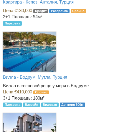
Квартира - Кепез, Анталия, Турция
Цена €130,000
Кредит
Рассрочка
Срочно
2+1
Площадь: 94м²
Парковка
Вилла - Бодрум, Мугла, Турция
Вилла в сосновой роще у моря в Бодруме
Цена €410,000
Срочно
3+1
Площадь: 180м²
Парковка
Бассейн
Видовая
До моря 300м