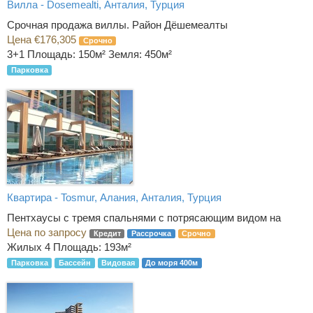
Вилла - Dosemealti, Анталия, Турция
Срочная продажа виллы. Район Дёшемеалты
Цена €176,305
Срочно
3+1
Площадь: 150м² Земля: 450м²
Парковка
Квартира - Tosmur, Алания, Анталия, Турция
Пентхаусы с тремя спальнями с потрясающим видом на
Цена по запросу
Кредит
Рассрочка
Срочно
Жилых 4
Площадь: 193м²
Парковка
Бассейн
Видовая
До моря 400м