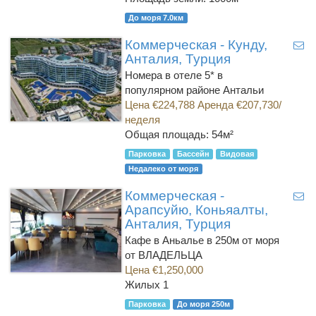
До моря 7.0км
Коммерческая - Кунду,
Анталия, Турция
Номера в отеле 5* в
популярном районе Антальи
Цена €224,788 Аренда €207,730/
неделя
Общая площадь: 54м²
Парковка
Бассейн
Видовая
Недалеко от моря
Коммерческая -
Арапсуйю, Коньяалты,
Анталия, Турция
Кафе в Аньалье в 250м от моря
от ВЛАДЕЛЬЦА
Цена €1,250,000
Жилых 1
Парковка
До моря 250м