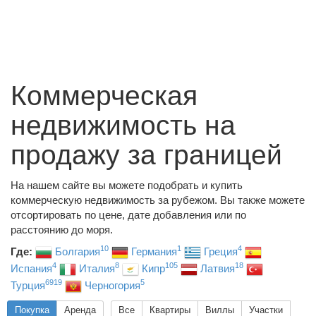
Коммерческая
недвижимость на
продажу за границей
На нашем сайте вы можете подобрать и купить
коммерческую недвижимость за рубежом. Вы также можете
отсортировать по цене, дате добавления или по
расстоянию до моря.
10
1
4
Где:
Болгария
Германия
Греция
4
8
105
18
Испания
Италия
Кипр
Латвия
6919
5
Турция
Черногория
Покупка
Аренда
Все
Квартиры
Виллы
Участки