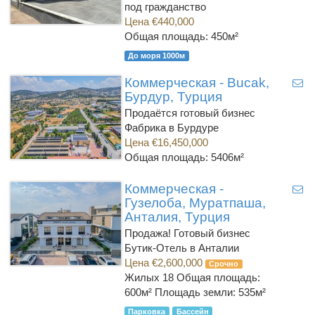
под гражданство
Цена €440,000
Общая площадь: 450м²
До моря 1000м
Коммерческая - Bucak,
Бурдур, Турция
Продаётся готовый бизнес
Фабрика в Бурдуре
Цена €16,450,000
Общая площадь: 5406м²
Коммерческая -
Гузелоба, Муратпаша,
Анталия, Турция
Продажа! Готовый бизнес
Бутик-Отель в Анталии
Цена €2,600,000
Срочно
Жилых 18
Общая площадь:
600м² Площадь земли: 535м²
Парковка
Бассейн