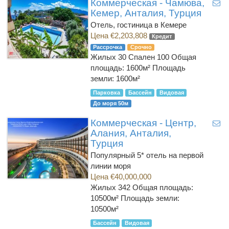
Коммерческая - Чамюва,
Кемер, Анталия, Турция
Отель, гостиница в Кемере
Цена €2,203,808
Кредит
Рассрочка
Срочно
Жилых 30 Спален 100
Общая
площадь: 1600м² Площадь
земли: 1600м²
Парковка
Бассейн
Видовая
До моря 50м
Коммерческая - Центр,
Алания, Анталия,
Турция
Популярный 5* отель на первой
линии моря
Цена €40,000,000
Жилых 342
Общая площадь:
10500м² Площадь земли:
10500м²
Бассейн
Видовая