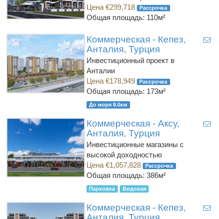
Цена €299,718
Рассрочка
Общая площадь: 110м²
Коммерческая - Кепез,
Анталия, Турция
Инвестиционный проект в
Анталии
Цена €178,949
Рассрочка
Общая площадь: 173м²
До моря 8.0км
Коммерческая - Аксу,
Анталия, Турция
Инвестиционные магазины с
высокой доходностью
Цена €1,057,828
Рассрочка
Общая площадь: 386м²
Парковка
Видовая
Коммерческая - Кепез,
Анталия, Турция