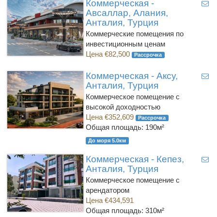
Коммерческая -
Авсаллар, Алания,
Анталия, Турция
Коммерческие помещения по
инвестиционным ценам
Цена €82,500
Рассрочка
Коммерческая - Аксу,
Анталия, Турция
Коммерческое помещение с
высокой доходностью
Цена €352,609
Рассрочка
Общая площадь: 190м²
До моря 5.0км
Коммерческая - Кепез,
Анталия, Турция
Коммерческое помещение с
арендатором
Цена €434,591
Общая площадь: 310м²