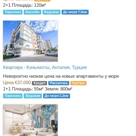
2+1
Площадь: 120м²
Парковка
Бассейн
Видовая
До моря 7.0км
Квартира - Коньяалты, Анталия, Турция
Невероятно низкая цена на новые апартаменты у моря
Цена €37,000
Кредит
Рассрочка
Срочно
1+1
Площадь: 55м² Земля: 800м²
Парковка
Видовая
До моря 1.2км