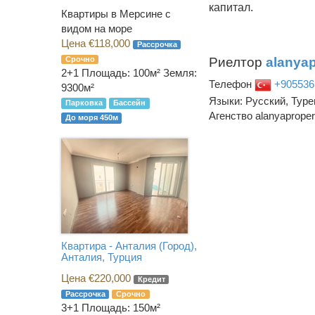
капитал.
Квартиры в Мерсине с
видом на море
Цена €118,000
Рассрочка
Риелтор
alanyap
Срочно
2+1
Площадь: 100м² Земля:
Телефон
+905536
9300м²
Языки: Русский, Туре
Парковка
Бассейн
Агенство alanyaproper
До моря 450м
Квартира - Анталия (Город),
Анталия, Турция
Цена €220,000
Кредит
Рассрочка
Срочно
3+1
Площадь: 150м²