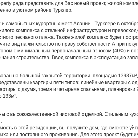
perty рада представить для Вас новый проект, жилой компл
менно в уютном районе Турклер.
 и самобытных курортных мест Алании - Турклере в октябре
илого комплекса с отельной инфраструктурой и превосходно
стного песчаного пляжа. Также жилой комплекс будет пост
чите вид на жительство по праву собственности А при поку
тором с минимальным первоначальным взносом (40%) и вос
нчания строительства. Ввод комплекса в эксплуатацию запл
зован на большой закрытой территории, площадью 13987м², 
редставлены квартиры пяти типов: линейные квартиры с од
артиры с двумя, тремя и четырьмя спальнями, планировки 
о 133м².
ны с высококачественной чистовой отделкой. Стильным ку
.
ость в этой резиденции, вы получите дом, где сможете уйт
дыха или постоянного проживания. Для этого проект будет 