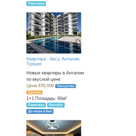
Парковка
Квартира - Аксу, Анталия,
Турция
Новые квартиры в Анталии
по вкусной цене
Цена €95,000
Рассрочка
Срочно
1+1
Площадь: 60м²
Парковка
Бассейн
До моря 4.0км