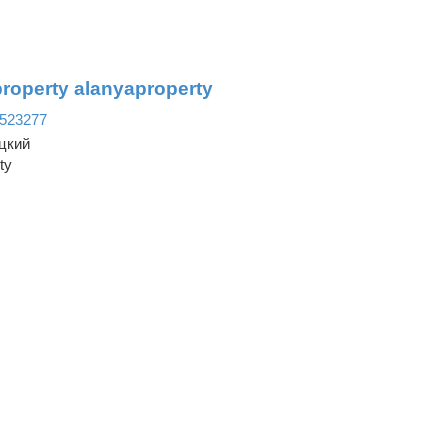
roperty alanyaproperty
523277
цкий
ty