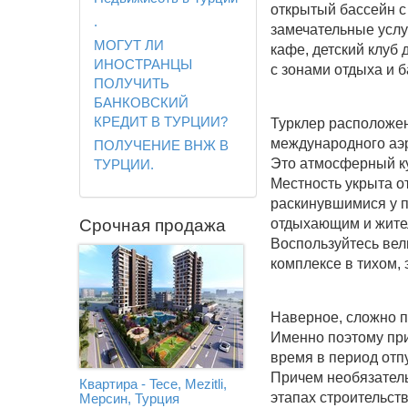
открытый бассейн с 
.
замечательные услу
МОГУТ ЛИ
кафе, детский клуб
ИНОСТРАНЦЫ
с зонами отдыха и 
ПОЛУЧИТЬ
БАНКОВСКИЙ
КРЕДИТ В ТУРЦИИ?
Турклер расположен
международного аэр
ПОЛУЧЕНИЕ ВНЖ В
Это атмосферный ку
ТУРЦИИ.
Местность укрыта о
раскинувшимися у п
отдыхающим и жите
Срочная продажа
Воспользуйтесь ве
комплексе в тихом,
Наверное, сложно п
Именно поэтому при
время в период отп
Причем необязатель
Квартира - Tece, Mezitli,
этапах строительст
Мерсин, Турция