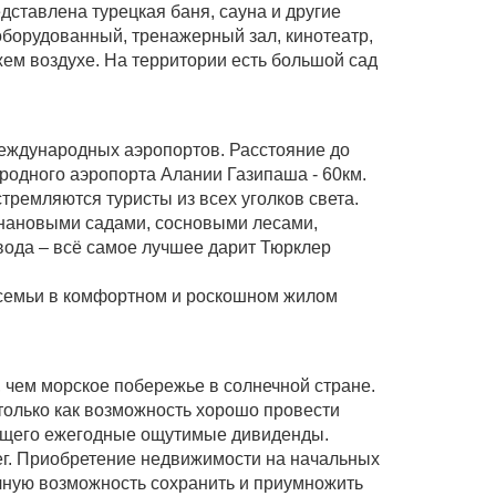
едставлена турецкая баня, сауна и другие
оборудованный, тренажерный зал, кинотеатр,
жем воздухе. На территории есть большой сад
международных аэропортов. Расстояние до
родного аэропорта Алании Газипаша - 60км.
тремляются туристы из всех уголков света.
анановыми садами, сосновыми лесами,
вода – всё самое лучшее дарит Тюрклер
 семьи в комфортном и роскошном жилом
 чем морское побережье в солнечной стране.
олько как возможность хорошо провести
осящего ежегодные ощутимые дивиденды.
ег. Приобретение недвижимости на начальных
чную возможность сохранить и приумножить