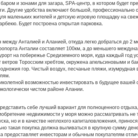
баром и зонами для загара, SPA-центр, в котором будет пр
ги. Другие удобства включают большой, профессионально 
 для маленьких жителей и детскую игровую площадку на све
барбекю. Будет построена открытая парковка.
 между Анталией и Аланией, откуда легко добраться до 2 
опорта Анталии составляет 100км, а до меньшего междуна
рорт на побережье Средиземного моря, куда каждый год ус
т ветров Торосским хребтом, окружена апельсиновыми и б
одножия гор. Чистый воздух, песчаные пляжи, изумрудная 
лям.
ликолепной возможностью инвестировать в будущее вашей
 экологически чистом районе Алании.
редставить себе лучший вариант для полноценного отдыха,
обретение недвижимости у моря можно рассматривать не т
уска, но и в качестве неплохого капиталовложения, прин
но такая покупка должна выливаться в крупную сумму ден
ва предоставляет инвесторам и обычным покупателям отли