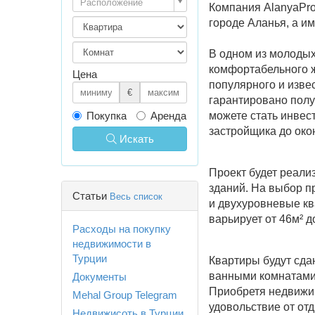
Расположение
Компания AlanyaPro
городе Аланья, а и
В одном из молодых
комфортабельного ж
Цена
популярного и изве
€
гарантировано полу
можете стать инвес
Покупка
Аренда
застройщика до око
Искать
Проект будет реали
зданий. На выбор п
Статьи
Весь список
и двухуровневые кв
варьирует от 46м² д
Расходы на покупку
недвижимости в
Турции
Квартиры будут сда
ванными комнатами
Документы
Приобретя недвижим
Mehal Group Telegram
удовольствие от от
Недвижисоть в Турции