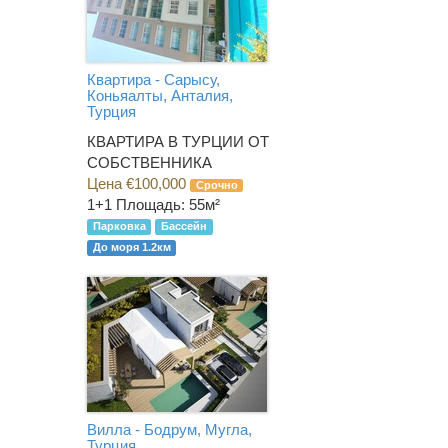
Квартира - Сарысу,
Коньяалты, Анталия,
Турция
КВАРТИРА В ТУРЦИИ ОТ
СОБСТВЕННИКА
Цена €100,000
Срочно
1+1
Площадь: 55м²
Парковка
Бассейн
До моря 1.2км
Вилла - Бодрум, Мугла,
Турция