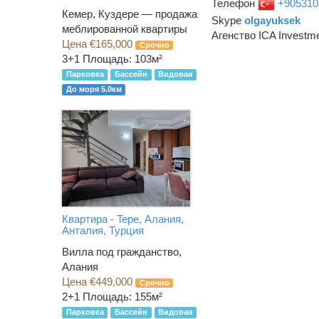
Телефон
+905310
Кемер, Куздере — продажа
Skype
olgayuksek
меблированной квартиры
Агенство ICA Investm
Цена €165,000
Срочно
3+1
Площадь: 103м²
Парковка
Бассейн
Видовая
До моря 5.0км
Квартира - Tepe, Алания,
Анталия, Турция
Вилла под гражданство,
Алания
Цена €449,000
Срочно
2+1
Площадь: 155м²
Парковка
Бассейн
Видовая