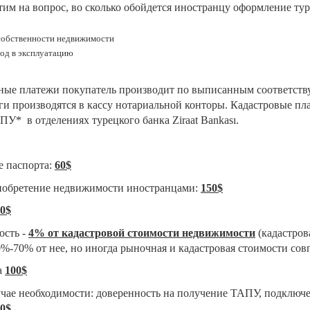
етим на вопрос, во сколько обойдется иностранцу оформление ту
 собственности недвижимости
вод в эксплуатацию
ные платежи покупатель производит по выписанным соответст
ги производятся в кассу нотариальной конторы. Кадастровые п
АПУ
*
в отделениях турецкого банка Ziraat Bankası.
е паспорта:
60$
иобретение недвижимости иностранцами:
150$
0$
ость -
4% от кадастровой стоимости недвижимости
(кадастров
0%-70% от нее, но иногда рыночная и кадастровая стоимости сов
а
100$
чае необходимости: доверенность на получение ТАПУ, подключен
0$