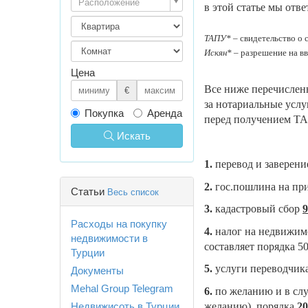
Расположение
в этой статье мы отв
ТАПУ*
– свидетельство о
Искян*
– разрешение на в
Цена
Все ниже перечислен
€
за нотариальные услу
Покупка
Аренда
перед получением Т
Искать
1.
перевод и заверени
2.
гос.пошлина на пр
Статьи
Весь список
3.
кадастровый сбор
9
Расходы на покупку
4.
налог на недвижим
недвижимости в
составляет порядка 5
Турции
5.
услуги переводчик
Документы
Mehal Group Telegram
6.
по желанию и в слу
желанию) порядка
20
Недвижисоть в Турции