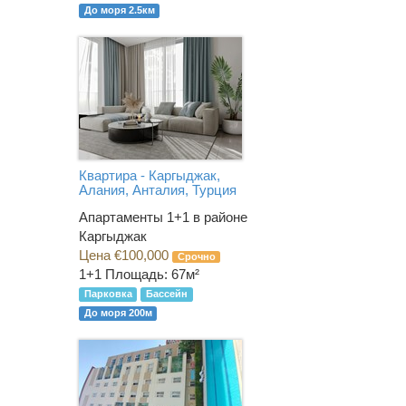
До моря 2.5км
Квартира - Каргыджак,
Алания, Анталия, Турция
Апартаменты 1+1 в районе
Каргыджак
Цена €100,000
Срочно
1+1
Площадь: 67м²
Парковка
Бассейн
До моря 200м