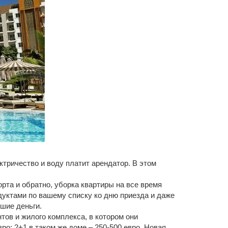
ктричество и воду платит арендатор. В этом
рта и обратно, уборка квартиры на все время
дуктами по вашему списку ко дню приезда и даже
ьшие деньги.
тов и жилого комплекса, в котором они
вро; 2+1 в таком же доме – 250-500 евро. Новая