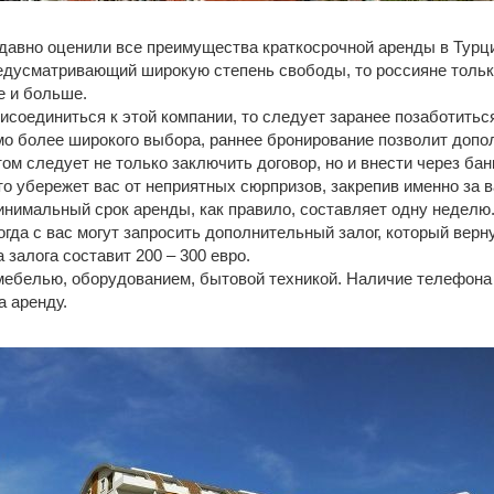
давно оценили все преимущества краткосрочной аренды в Турци
едусматривающий широкую степень свободы, то россияне только
е и больше.
исоединиться к этой компании, то следует заранее позаботитьс
мо более широкого выбора, раннее бронирование позволит допо
ом следует не только заключить договор, но и внести через ба
о убережет вас от неприятных сюрпризов, закрепив именно за 
инимальный срок аренды, как правило, составляет одну неделю
огда с вас могут запросить дополнительный залог, который верн
залога составит 200 – 300 евро.
ебелью, оборудованием, бытовой техникой. Наличие телефона и
а аренду.