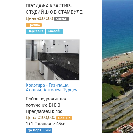
ПРОДАЖА КВАРТИР-
СТУДИЙ 1+0 В СТАМБУЛЕ
Цена €60,000
Кредит
Срочно
Парковка
Бассейн
Квартира - Газипаша,
Алания, Анталия, Турция
Район подходит под
получение ВНЖ!
Предлагаем к про
Цена €100,000
Срочно
1+1
Площадь: 45м²
До моря 1.5км