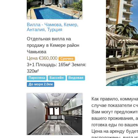
Вилла - Чамюва, Кемер,
Анталия, Турция
Отдельная вилла на
продажу в Кемере район
Чамьюва
Цена €360,000
Срочно
3+1
Площадь: 165м² Земля:
320м²
Парковка
Бассейн
Видовая
До моря 2.0км
Как правило, коммуна
случае показатели сч
Вам могут предложить
вашего проживания, а
готовка еды по вашем
Цена на аренду будет
расположены, вида из 