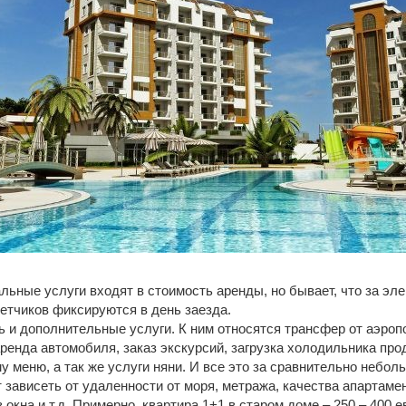
льные услуги входят в стоимость аренды, но бывает, что за эле
етчиков фиксируются в день заезда.
 и дополнительные услуги. К ним относятся трансфер от аэропо
ренда автомобиля, заказ экскурсий, загрузка холодильника про
у меню, а так же услуги няни. И все это за сравнительно небол
 зависеть от удаленности от моря, метража, качества апартамен
окна и т.д. Примерно, квартира 1+1 в старом доме – 250 – 400 е