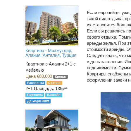
Если европейцы уже 
такой вид отдыха, пр
их становится больш
Если вы решились пр
своего отдыха. Поми
аренды жилья. При эт
стоимости аренды. Эт
Квартира - Махмутлар,
Алания, Анталия, Турция
Следует знать, что м
в день заселения. Ин
Квартира в Алании 2+1 с
недвижимости. Сумма 
мебелью
Квартиры снабжены м
Цена €80,000
Кредит
оформлении заявки н
Рассрочка
Срочно
2+1
Площадь: 135м²
Парковка
Бассейн
До моря 200м