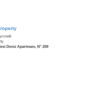
roperty
усский
ty
esi Deniz Apartmanı, N° 209