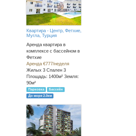
Квартира - Центр, Фетхие,
Мугла, Турция
Аренда квартира в
комплексе с бассейном в
Фетхие
Аренда €777/неделя
Жилых 3 Спален 3
Площадь: 1400м² Земля:
90м²
Парковка
Бассейн
До моря 2.0км