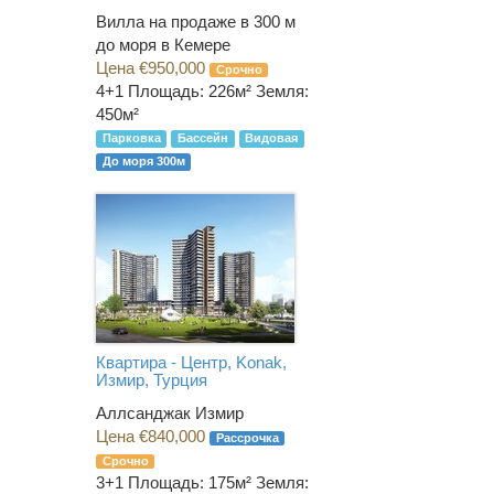
Вилла на продаже в 300 м
до моря в Кемере
Цена €950,000
Срочно
4+1
Площадь: 226м² Земля:
450м²
Парковка
Бассейн
Видовая
До моря 300м
Квартира - Центр, Konak,
Измир, Турция
Аллсанджак Измир
Цена €840,000
Рассрочка
Срочно
3+1
Площадь: 175м² Земля: