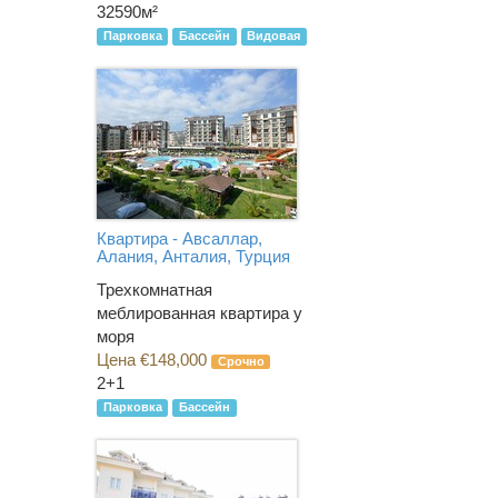
32590м²
Парковка
Бассейн
Видовая
Квартира - Авсаллар,
Алания, Анталия, Турция
Трехкомнатная
меблированная квартира у
моря
Цена €148,000
Срочно
2+1
Парковка
Бассейн