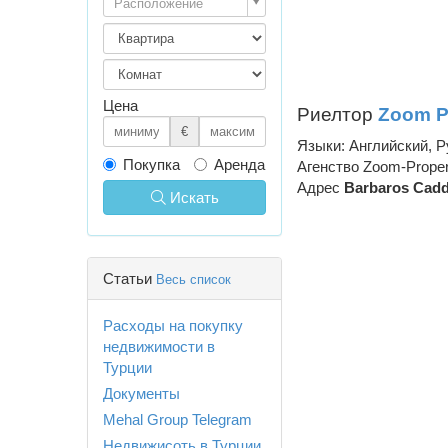
Расположение
Цена
Риелтор
Zoom P
€
Языки: Английский, Р
Покупка
Аренда
Агенство Zoom-Proper
Адрес
Barbaros Cadd
Искать
Статьи
Весь список
Расходы на покупку
недвижимости в
Турции
Документы
Mehal Group Telegram
Недвижисоть в Турции