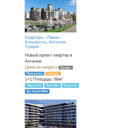
Квартира - Лиман,
Коньяалты, Анталия,
Турция
Новый проект квартир в
Анталии
Цена по запросу
Кредит
Рассрочка
Срочно
1+1
Площадь: 66м²
Парковка
Бассейн
Видовая
До моря 500м