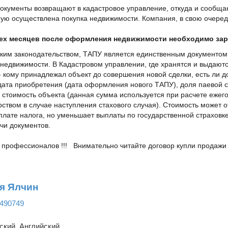
окументы возвращают в кадастровое управление, откуда и сообщаю
рую осуществлена покупка недвижимости. Компания, в свою очеред
рех месяцев после оформления недвижимости необходимо зар
ецким законодательством, ТАПУ является единственным документо
недвижимости. В Кадастровом управлении, где хранятся и выдаю
 кому принадлежал объект до совершения новой сделки, есть ли дол
дата приобретения (дата оформления нового ТАПУ), доля паевой с
 стоимость объекта (данная сумма используется при расчете ежего
ством в случае наступления стахового случая). Стоимость может о
уплате налога, но уменьшает выплаты по государственной страховк
чи документов.
 профессионалов !!! Внимательно читайте договор купли продажи !
я Ялчин
490749
ский, Английский