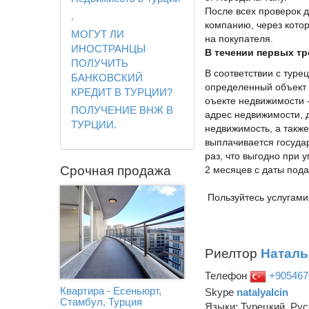
После всех проверок д
.
компанию, через кото
МОГУТ ЛИ
на покупателя.
ИНОСТРАНЦЫ
В течении первых т
ПОЛУЧИТЬ
В соответствии с тур
БАНКОВСКИЙ
определенный объект 
КРЕДИТ В ТУРЦИИ?
оъекте недвижимости -
ПОЛУЧЕНИЕ ВНЖ В
адрес недвижимости, 
ТУРЦИИ.
недвижимость, а также
выплачивается государ
раз, что выгодно при 
Срочная продажа
2 месяцев с даты пода
Пользуйтесь услугами
Риелтор
Наталь
Телефон
+905467
Квартира - Есеньюрт,
Skype
natalyalcin
Стамбул, Турция
Языки: Турецкий, Рус