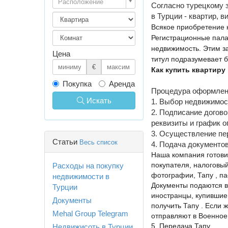
Расположение
Согласно турецкому 
в Турции - квартир, 
Всякое приобретение 
Регистрационные пала
недвижимость. Этим за
Цена
титул подразумевает 
€
Как купить квартиру
Покупка
Аренда
Процедура оформлени
Искать
1. Выбор недвижимос
2. Подписание догово
реквизиты и график о
3. Осуществление пер
Статьи
Весь список
4. Подача документо
Наша компания готови
покупателя, налоговый
Расходы на покупку
фотографии, Тапу , па
недвижимости в
Документы подаются в 
Турции
иностранцы, купившие
Документы
получить Тапу . Если 
Mehal Group Telegram
отправляют в Военное 
5. Передача Тапу.
Недвижисоть в Турции