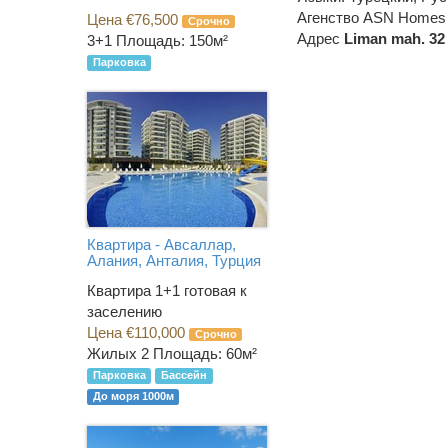
Агенство ASN Homes
Цена €76,500
Срочно
Адрес
Liman mah. 32 
3+1
Площадь: 150м²
Парковка
Квартира - Авсаллар,
Алания, Анталия, Турция
Квартира 1+1 готовая к
заселению
Цена €110,000
Срочно
Жилых 2
Площадь: 60м²
Парковка
Бассейн
До моря 1000м