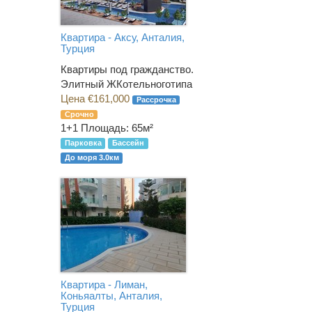
Квартира - Аксу, Анталия,
Турция
Квартиры под гражданство.
Элитный ЖКотельноготипа
Цена €161,000
Рассрочка
Срочно
1+1
Площадь: 65м²
Парковка
Бассейн
До моря 3.0км
Квартира - Лиман,
Коньяалты, Анталия,
Турция