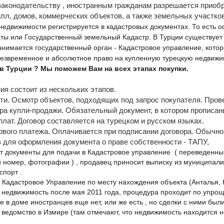
законодательству , иностранным гражданам разрешается приоб
вилл, домов, коммерческих объектов, а также земельных участко
недвижимости регистрируется в кадастровых документах. То есть 
ты или Государственный земельный Кадастр. В Турции существует
нимается государственный орган - Кадастровое управление, которо
безвременное и абсолютное право на купленную турецкую недвижи
 в Турции ? Мы поможем Вам на всех этапах покупки.
я состоит из нескольких этапов.
ти. Осмотр объектов, подходящих под запрос покупателя. Про
ра купли-продажи. Обязательный документ, в котором прописаны
плат. Договор составляется на турецком и русском языках.
вого платежа. Оплачивается при подписании договора. Обычно 
в для оформления документа о праве собственности - ТАПУ,
т документы для подачи в Кадастровое управление ( переведенны
 номер, фотографии ) , продавец приносит выписку из муниципали
спорт .
Кадастровое Управление по месту нахождения объекта (Анталья, Ке
 недвижимость после мая 2011 года, процедура проходит по упр
же в доме иностранцев еще нет, или же есть , но сделки с ними бы
ведомство в Измире (там отмечают, что недвижимость находится н