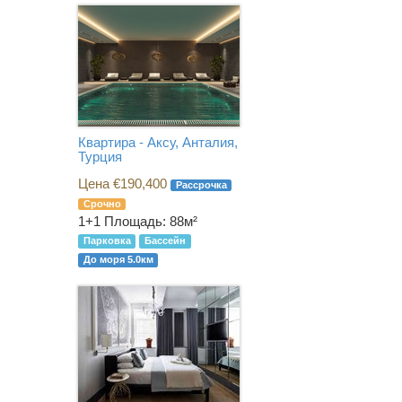
Квартира - Аксу, Анталия,
Турция
Цена €190,400
Рассрочка
Срочно
1+1
Площадь: 88м²
Парковка
Бассейн
До моря 5.0км