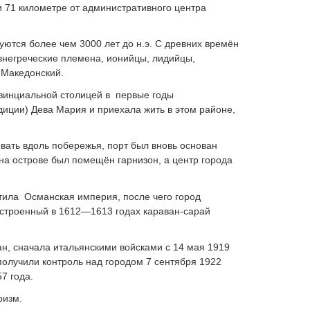
 и 71 километре от административного центра
уются более чем 3000 лет до н.э. С древних времён
внегреческие племена, ионийцы, лидийцы,
р Македонский.
винциальной столицей в
первые годы
диции) Дева Мария и приехала жить в этом районе,
овать вдоль побережья, порт был вновь основан
, на острове был помещён гарнизон, а центр города
тила
Османская империя, после чего город
остроенный в 1612—1613 годах караван-сарай
н, сначала итальянскими войсками с 14 мая 1919
 получили контроль над городом 7 сентября 1922
7 года.
ризм.