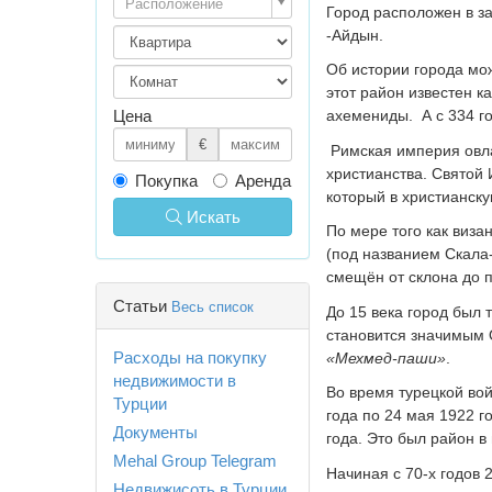
Расположение
Город расположен в за
-Айдын.
Об истории города мож
этот район известен к
Цена
ахемениды.
А с 334 г
€
Римская империя овла
христианства. Святой 
Покупка
Аренда
который в христианску
Искать
По мере того как виза
(под названием Скала
смещён от склона до 
Статьи
Весь список
До 15 века город был 
становится значимым 
Расходы на покупку
«Мехмед-паши»
.
недвижимости в
Во время турецкой во
Турции
года по 24 мая 1922 г
Документы
года. Это был район в
Mehal Group Telegram
Начиная с 70-х годов 
Недвижисоть в Турции