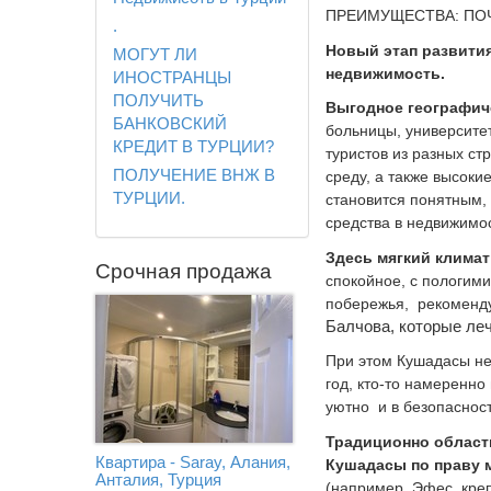
ПРЕИМУЩЕСТВА: ПО
.
Новый этап развития
МОГУТ ЛИ
недвижимость.
ИНОСТРАНЦЫ
ПОЛУЧИТЬ
Выгодное географич
БАНКОВСКИЙ
больницы, университе
КРЕДИТ В ТУРЦИИ?
туристов из разных ст
ПОЛУЧЕНИЕ ВНЖ В
среду, а также высоки
ТУРЦИИ.
становится понятным,
средства в недвижимос
Здесь мягкий климат
Срочная продажа
спокойное, с пологим
побережья,
рекоменду
Балчова, которые ле
При этом Кушадасы не
год, кто-то намеренно
уютно
и в безопаснос
Традиционно област
Квартира - Saray, Алания,
Кушадасы по праву 
Анталия, Турция
(например, Эфес, креп