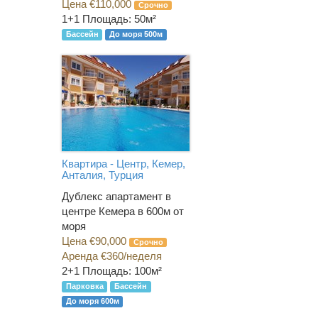
Цена €110,000
Срочно
1+1
Площадь: 50м²
Бассейн
До моря 500м
Квартира - Центр, Кемер,
Анталия, Турция
Дублекс апартамент в
центре Кемера в 600м от
моря
Цена €90,000
Срочно
Аренда €360/неделя
2+1
Площадь: 100м²
Парковка
Бассейн
До моря 600м