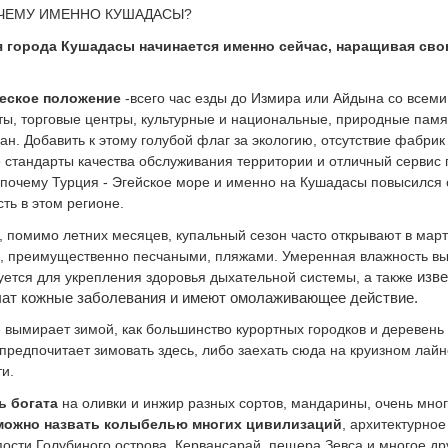
ЧЕМУ ИМЕННО КУШАДАСЫ?
 города Кушадасы начинается именно сейчас, наращивая свою
еское положение
-всего час езды до Измира или Айдына со всем
ты, торговые центры, культурные и национальные, природные памят
ран. Добавить к этому голубой флаг за экологию, отсутствие фабр
е стандарты качества обслуживания территории и отличный сервис 
 почему Турция - Эгейское море и именно на Кушадасы повысился с
ть в этом регионе.
, помимо летних месяцев, купальный сезон часто открывают в мар
и, преимущественно песчаными, пляжами. Умеренная влажность вы
изв
ется для укрепления здоровья дыхательной системы, а также
чат кожные заболевания и имеют омолаживающее действие.
 вымирает зимой, как большинство курортных городков и деревень 
 предпочитает зимовать здесь, либо заехать сюда на круизном лай
ти.
ь богата
на оливки и инжир разных сортов, мандарины, очень мног
можно назвать колыбелью многих цивилизаций
, архитектурно
ости Голубиного острова, Кервансарай, пещера Зевса и многое дру