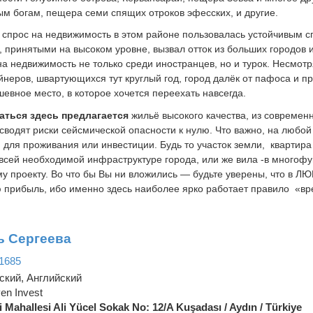
ым богам, пещера семи спящих отроков эфесских, и другие.
 спрос на недвижимость в этом районе пользовалась устойчивым 
, принятыми на высоком уровне, вызвал отток из больших городов
на недвижимость не только среди иностранцев, но и турок. Несмот
йнеров, швартующихся тут круглый год, город далёк от пафоса и 
шевное место, в которое хочется переехать навсегда.
ься здесь предлагается
жильё высокого качества, из совреме
 сводят риски сейсмической опасности к нулю. Что важно, на любо
 для проживания или инвестиции. Будь то участок земли, квартира
 всей необходимой инфраструктуре города, или же вила -в многоф
у проекту. Во что бы Вы ни вложились — будьте уверены, что в ЛЮ
 прибыль, ибо именно здесь наиболее ярко работает правило «вр
 Сергеева
1685
ский, Английский
en Invest
i Mahallesi Ali Yücel Sokak No: 12/A Kuşadası / Aydın / Türkiye