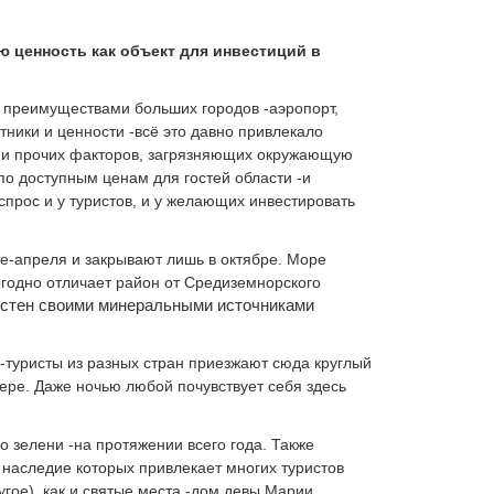
 ценность как объект для инвестиций в
и преимуществами больших городов -аэропорт,
ники и ценности -всё это давно привлекало
ик и прочих факторов, загрязняющих окружающую
по доступным ценам для гостей области -и
прос и у туристов, и у желающих инвестировать
те-апреля и закрывают лишь в октябре. Море
годно отличает район от Средиземнорского
естен своими минеральными источниками
-туристы из разных стран приезжают сюда круглый
нере. Даже ночью любой почувствует себя здесь
о зелени -на протяжении всего года. Также
е наследие которых привлекает многих туристов
гое), как и святые места -дом девы Марии,