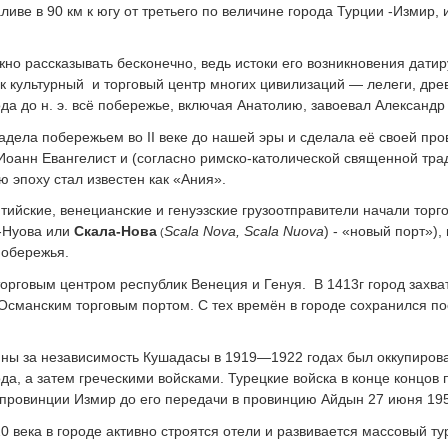
ливе в 90 км к югу от третьего по величине города Турции -Измир,
но рассказывать бесконечно, ведь истоки его возникновения датир
ак культурный
и торговый центр многих цивилизаций — лелеги, дре
ода до н. э. всё побережье, включая Анатолию, завоевал Александ
дела побережьем во II веке до нашей эры и сделала её своей про
Иоанн Евангелист и (согласно римско-католической священной тра
ю эпоху стал известен как «Ания».
нтийские, венецианские и генуэзские грузоотправители начали торг
-Нуова или
Скала-Нова
Scala
Nova, Scala Nuova
) - «новый порт»)
(
побережья.
торговым центром республик Венеция и Генуя.
В 1413г город захва
Османским торговым портом. С тех времён в городе сохранился п
йны за независимость Кушадасы в 1919—1922 годах был оккупирова
ода, а затем греческими войсками. Турецкие войска в конце концов
 провинции Измир до его передачи в провинцию Айдын 27 июня 195
20 века в городе активно строятся отели и развивается массовый ту