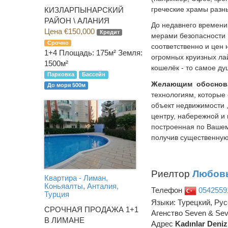
греческие храмы разн
КИЗЛАРПЫНАРСКИЙ
РАЙОН \ АЛАНИЯ
До недавнего времени
Цена €150,000
Кредит
мерами безопасности 
Срочно
соответственно и цен 
1+4
Площадь: 175м² Земля:
огромных круизных ла
1500м²
кошелёк - то самое ду
Парковка
Бассейн
Желающим обосноват
До моря 500м
технологиям, которые
объект недвижимости ,
центру, набережной и
построенная по Вашем
получив существенную
Риелтор
Любовь
Квартира - Лиман,
Коньяалты, Анталия,
Телефон
0542559
Турция
Языки: Турецкий, Рус
СРОЧНАЯ ПРОДАЖА 1+1
Агенство Seven & Sev
В ЛИМАНЕ
Адрес
Kadınlar Deniz