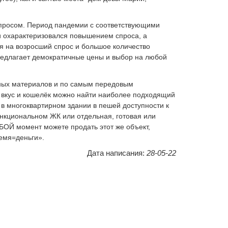
спросом. Период пандемии с соответствующими
 и охарактеризовался повышением спроса, а
ря на возросший спрос и большое количество
предлагает демократичные цены и выбор на любой
нных материалов и по самым передовым
й вкус и кошелёк можно найти наиболее подходящий
 в многоквартирном здании в пешей доступности к
ункциональном ЖК или отдельная, готовая или
БОЙ момент можете продать этот же объект,
емя=деньги».
Дата написания:
28-05-22