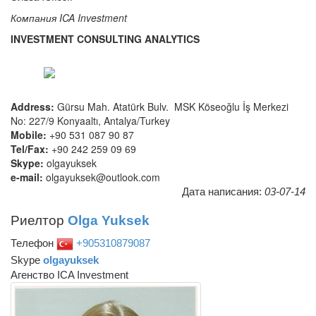
Компания
I
CA Investment
INVESTMENT CONSULTING ANALYTICS
Address:
Gürsu Mah. Atatürk Bulv. MSK Köseoğlu İş Merkezi
No: 227/9 Konyaaltı, Antalya/Turkey
Mobile:
+90 531 087 90 87
Tel/Fax:
+90 242 259 09 69
Skype:
olgayuksek
e-mail:
olgayuksek@outlook.com
Дата написания:
03-07-14
Риелтор
Olga Yuksek
Телефон
+905310879087
Skype
olgayuksek
Агенство ICA Investment