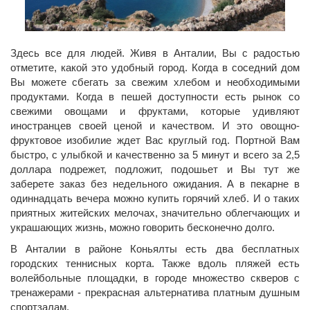
Здесь все для людей. Живя в Анталии, Вы с радостью
отметите, какой это удобный город. Когда в соседний дом
Вы можете сбегать за свежим хлебом и необходимыми
продуктами. Когда в пешей доступности есть рынок со
свежими овощами и фруктами, которые удивляют
иностранцев своей ценой и качеством. И это овощно-
фруктовое изобилие ждет Вас круглый год. Портной Вам
быстро, с улыбкой и качественно за 5 минут и всего за 2,5
доллара подрежет, подложит, подошьет и Вы тут же
заберете заказ без недельного ожидания. А в пекарне в
одиннадцать вечера можно купить горячий хлеб. И о таких
приятных житейских мелочах, значительно облегчающих и
украшающих жизнь, можно говорить бесконечно долго.
В Анталии в районе Коньялты есть два бесплатных
городских теннисных корта. Также вдоль пляжей есть
волейбольные площадки, в городе множество скверов с
тренажерами - прекрасная альтернатива платным душным
спортзалам.