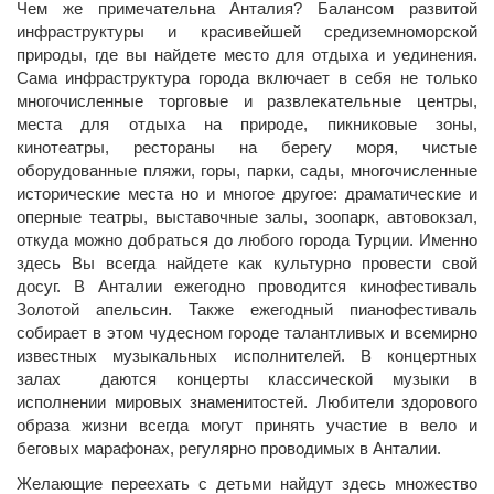
Чем же примечательна Анталия? Балансом развитой
инфраструктуры и красивейшей средиземноморской
природы, где вы найдете место для отдыха и уединения.
Сама инфраструктура города включает в себя не только
многочисленные торговые и развлекательные центры,
места для отдыха на природе, пикниковые зоны,
кинотеатры, рестораны на берегу моря, чистые
оборудованные пляжи, горы, парки, сады, многочисленные
исторические места но и многое другое: драматические и
оперные театры, выставочные залы, зоопарк, автовокзал,
откуда можно добраться до любого города Турции. Именно
здесь Вы всегда найдете как культурно провести свой
досуг. В Анталии ежегодно проводится кинофестиваль
Золотой апельсин. Также ежегодный пианофестиваль
собирает в этом чудесном городе талантливых и всемирно
известных музыкальных исполнителей. В концертных
залах даются концерты классической музыки в
исполнении мировых знаменитостей. Любители здорового
образа жизни всегда могут принять участие в вело и
беговых марафонах, регулярно проводимых в Анталии.
Желающие переехать с детьми найдут здесь множество