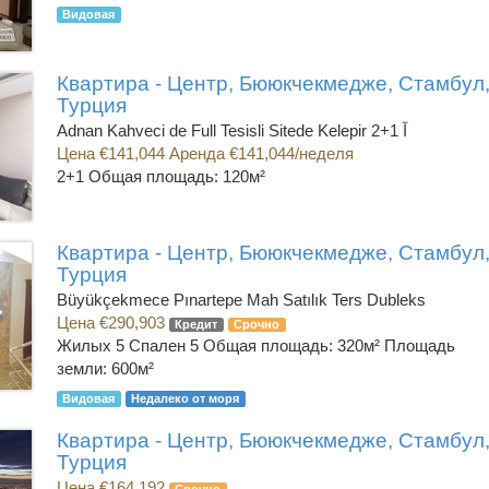
Видовая
Квартира - Центр, Бююкчекмедже, Стамбул
Турция
Adnan Kahveci de Full Tesisli Sitede Kelepir 2+1 آ
Цена €141,044 Аренда €141,044/неделя
2+1
Общая площадь: 120м²
Квартира - Центр, Бююкчекмедже, Стамбул
Турция
Büyükçekmece Pınartepe Mah Satılık Ters Dubleks
Цена €290,903
Кредит
Срочно
Жилых 5 Спален 5
Общая площадь: 320м² Площадь
земли: 600м²
Видовая
Недалеко от моря
Квартира - Центр, Бююкчекмедже, Стамбул
Турция
Цена €164,192