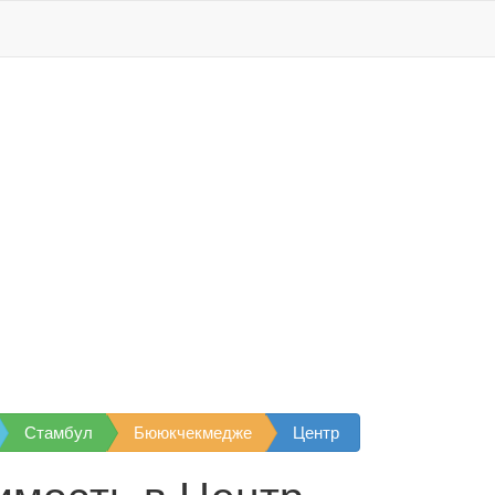
Стамбул
Бююкчекмедже
Центр