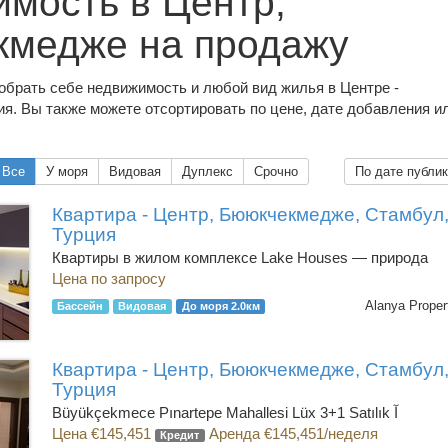
мость в Центр,
кмедже на продажу
обрать себе недвижимость и любой вид жилья в Центре -
я. Вы также можете отсортировать по цене, дате добавления и
Все
У моря
Видовая
Дуплекс
Срочно
По дате публи
Квартира - Центр, Бююкчекмедже, Стамбул
Турция
Квартиры в жилом комплексе Lake Houses — природа
Цена по запросу
Alanya Proper
Бассейн
Видовая
До моря 2.0км
Квартира - Центр, Бююкчекмедже, Стамбул
Турция
Büyükçekmece Pınartepe Mahallesi Lüx 3+1 Satılık آ
Цена €145,451
Аренда €145,451/неделя
Кредит