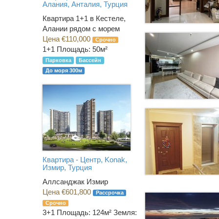
Алания, Анталия, Турция
Квартира 1+1 в Кестеле,
Алании рядом с морем
Цена €110,000
Срочно
1+1
Площадь: 50м²
Парковка
Бассейн
До моря 300м
Квартира - Центр, Konak,
Измир, Турция
Аллсанджак Измир
Цена €601,800
Рассрочка
Срочно
3+1
Площадь: 124м² Земля: