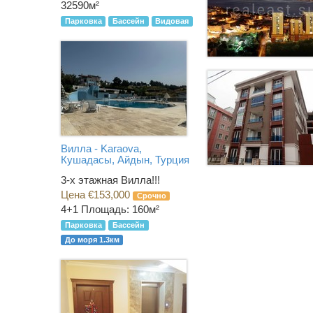
32590м²
Парковка
Бассейн
Видовая
Вилла - Karaova,
Кушадасы, Айдын, Турция
3-х этажная Вилла!!!
Цена €153,000
Срочно
4+1
Площадь: 160м²
Парковка
Бассейн
До моря 1.3км