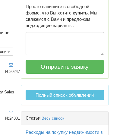
Просто напишите в свободной
форме, что Вы хотите
купить
. Мы
свяжемся с Вами и предложим
подходящие варианты.
ли по
каци
,
№30247
ty Sales
Полный список объявлений
,
Статьи
Весь список
№24801
Расходы на покупку недвижимости в