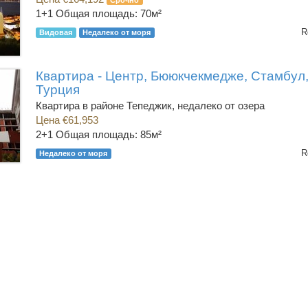
Срочно
1+1
Общая площадь: 70м²
R
Видовая
Недалеко от моря
Квартира - Центр, Бююкчекмедже, Стамбул
Турция
Квартира в районе Тепеджик, недалеко от озера
Цена €61,953
2+1
Общая площадь: 85м²
R
Недалеко от моря