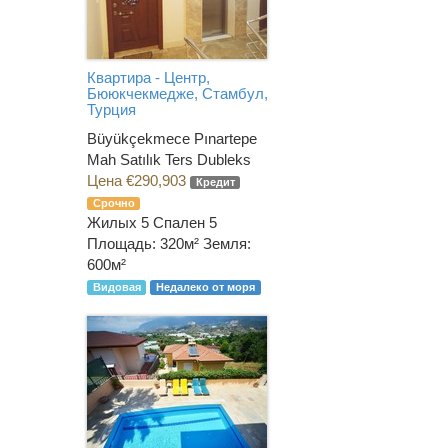
Квартира - Центр,
Бююкчекмедже, Стамбул,
Турция
Büyükçekmece Pınartepe
Mah Satılık Ters Dubleks
Цена €290,903
Кредит
Срочно
Жилых 5 Спален 5
Площадь: 320м² Земля:
600м²
Видовая
Недалеко от моря