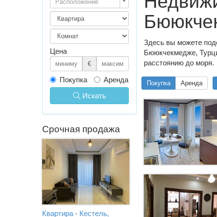
Недвижи
Расположение
Бююкче
Здесь вы можете под
Цена
Бююкчекмедже, Турци
расстоянию до моря.
€
Покупка
Аренда
Покупка
Аренда
Искать
Срочная продажа
Квартира - Кестель,