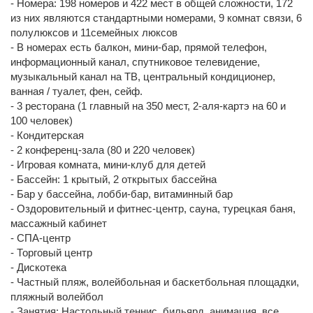
- Номера: 198 номеров и 422 мест в общей сложности, 172
из них являются стандартными номерами, 9 комнат связи, 6
полулюксов и 11семейных люксов
- В номерах есть балкон, мини-бар, прямой телефон,
информационный канал, спутниковое телевидение,
музыкальный канал на ТВ, центральный кондиционер,
ванная / туалет, фен, сейф.
- 3 ресторана (1 главный на 350 мест, 2-аля-картэ на 60 и
100 человек)
- Кондитерская
- 2 конференц-зала (80 и 220 человек)
- Игровая комната, мини-клуб для детей
- Бассейн: 1 крытый, 2 открытых бассейна
- Бар у бассейна, лобби-бар, витаминный бар
- Оздоровительный и фитнес-центр, сауна, турецкая баня,
массажный кабинет
- СПА-центр
- Торговый центр
- Дискотека
- Частный пляж, волейбольная и баскетбольная площадки,
пляжный волейбол
- Занятия: Настольный теннис, бильярд, анимация, все