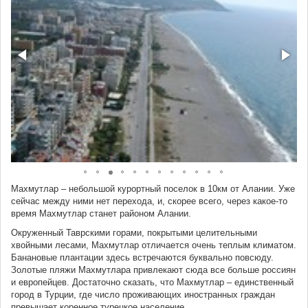
Махмутлар – небольшой курортный поселок в 10км от Алании. Уже
сейчас между ними нет перехода, и, скорее всего, через какое-то
время Махмутлар станет районом Алании.
Окруженный Таврскими горами, покрытыми целительными
хвойными лесами, Махмутлар отличается очень теплым климатом.
Банановые плантации здесь встречаются буквально повсюду.
Золотые пляжи Махмутлара привлекают сюда все больше россиян
и европейцев. Достаточно сказать, что Махмутлар – единственный
город в Турции, где число проживающих иностранных граждан
превышает коренное турецкое население.