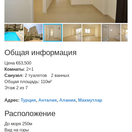
Общая информация
Цена €63,500
Комнаты
: 2+1
Санузел
:
2 туалетов
2 ванных
Общая площадь: 110м²
Этаж 2 из 7
Адрес:
Турция
,
Анталия
,
Алания
,
Махмутлар
Расположение
До моря 250м
Вид на горы