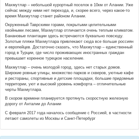
Махмутлар – небольшой курортный поселок в 10км от Алании. Уже
сейчас между ними нет перехода, и, скорее всего, через какое-то
время Махмутлар станет районом Алании.
Окруженный Таврскими горами, покрытыми целительными
хвойными лесами, Махмутлар отличается очень теплым климатом.
Банановые плантации здесь встречаются буквально повсюду.
Золотые пляжи Махмутлара привлекают сюда все больше россиян
и европейцев. Достаточно сказать, что Махмутлар – единственный
город в Турции, где число проживающих иностранных граждан
превышает коренное турецкое население.
Махмутлар – очень молодой город, здесь нет старых домов.
Широкие ровные улицы, множество парков и скверов, уютные кафе
и рестораны, спортивные и детские площадки, большие придомные
территории, уют и высокий уровень комфорта – отличительные
черты Махмутлара.
В скором времени планируется протянуть скоростную железную
дорогу от Анталии до Алании
С февраля 2017 года началось сообщение с Россией, в частности
летают самолеты из Москвы и Санкт-Петербург