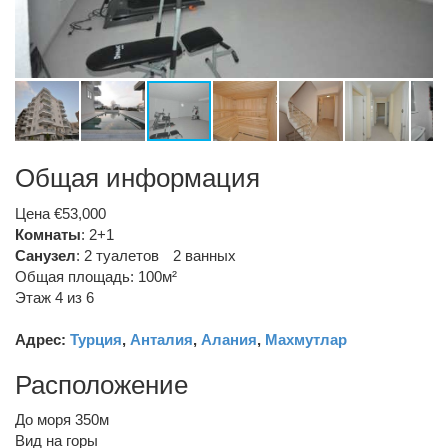
Общая информация
Цена €53,000
Комнаты
: 2+1
Санузел
:
2 туалетов
2 ванных
Общая площадь: 100м²
Этаж 4 из 6
Адрес:
Турция
,
Анталия
,
Алания
,
Махмутлар
Расположение
До моря 350м
Вид на горы