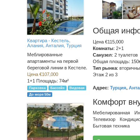
Общая инф
Квартира - Кестель,
Цена €115,000
Алания, Анталия, Турция
Комнаты
: 2+1
Меблированные
Санузел
:
2 туалетов
апартаменты на первой
Общая площадь: 150
береговой линии в Кестеле.
Тип рынка
:
вторичны
Цена €107,000
Этаж 2 из 3
1+1
Площадь: 74м²
Адрес:
Турция
,
Анта
Парковка
Бассейн
Видовая
До моря 50м
Комфорт вн
Мебелированная
Ин
Телевизор
Кондици
Бытовая техника