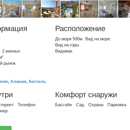
ормация
Расположение
До моря 500м
Вид на море
Вид на горы
2 ванных
Видовая
м²
й рынок
лия
,
Алания
,
Кестель
утри
Комфорт снаружи
тернет
Телефон
Бассейн
Сад
Охрана
Парковка
онер