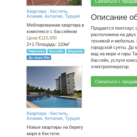
Связаться с прода
Квартира - Кестель,
Описание о
Алания, Анталия, Турция
Меблированная квартира в
Продается пентхаус с
комплексе с бассейном
расположена на двух
Цена €115,000
техникой и мебелью. 
2+1
Площадь: 110м²
городской суеты. До 
Парковка
Бассейн
Видовая
вид на море и горы 
До моря 20м
бассейн, услуги конс
электрогенератор.
Связаться с прода
Квартира - Кестель,
Алания, Анталия, Турция
Новые квартиры на берегу
моря в Кестеле.