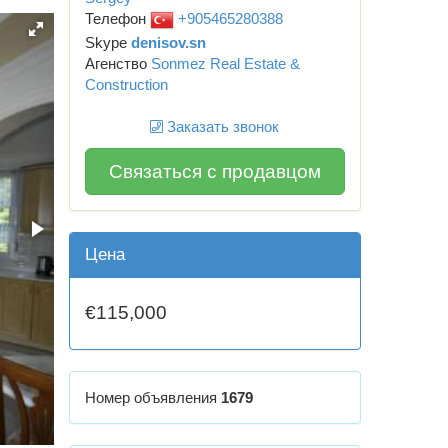
Телефон
+905465280388
Skype
denisov.sn
Агенство
Sonmez Real Estate &
Construction
Заказать звонок
Связаться с продавцом
Цена
€115,000
Номер объявления
1679