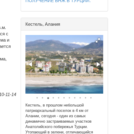
ПОЛУЧЕНИЕ ВНЖ В ТУРЦИИ.
Кестель, Алания
.м.
ся с
ума и
ается
ма,
0-11-14
Кестель, в прошлом небольшой
патриархальный поселок в 4 км от
Алании, сегодня - один из самых
динамично застраиваемых участков
Анатолийского побережья Турции.
Утопающий в зелени, отличающийся