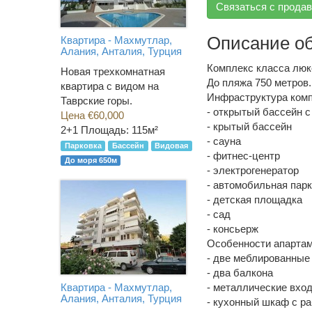
Связаться с прода
Описание о
Квартира - Махмутлар,
Алания, Анталия, Турция
Комплекс класса люк
Новая трехкомнатная
До пляжа 750 метров.
квартира с видом на
Инфраструктура комп
Таврские горы.
- открытый бассейн 
Цена €60,000
- крытый бассейн
2+1
Площадь: 115м²
- сауна
Парковка
Бассейн
Видовая
- фитнес-центр
До моря 650м
- электрогенератор
- автомобильная пар
- детская площадка
- сад
- консьерж
Особенности апартам
- две меблированные
- два балкона
- металлические вхо
Квартира - Махмутлар,
Алания, Анталия, Турция
- кухонный шкаф с ра