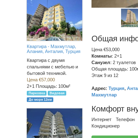
Общая инф
Квартира - Махмутлар,
Цена €53,000
Алания, Анталия, Турция
Комнаты
: 2+1
Квартира с двумя
Санузел
:
2 туалетов
спальнями с мебелью и
Общая площадь: 100
бытовой техникой.
Этаж 9 из 12
Цена €57,000
2+1
Площадь: 100м²
Адрес:
Турция
,
Анта
Парковка
Видовая
Махмутлар
До моря 12км
Комфорт вн
Интернет
Телефон
Кондиционер