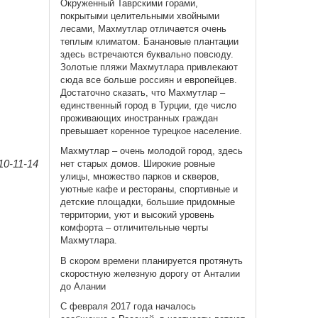
Окруженный Таврскими горами,
покрытыми целительными хвойными
лесами, Махмутлар отличается очень
теплым климатом. Банановые плантации
здесь встречаются буквально повсюду.
Золотые пляжи Махмутлара привлекают
сюда все больше россиян и европейцев.
Достаточно сказать, что Махмутлар –
единственный город в Турции, где число
проживающих иностранных граждан
превышает коренное турецкое население.
Махмутлар – очень молодой город, здесь
0-11-14
нет старых домов. Широкие ровные
улицы, множество парков и скверов,
уютные кафе и рестораны, спортивные и
детские площадки, большие придомные
территории, уют и высокий уровень
комфорта – отличительные черты
Махмутлара.
В скором времени планируется протянуть
скоростную железную дорогу от Анталии
до Алании
С февраля 2017 года началось