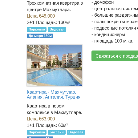
- домофон
Трехкомнатная квартира в
- центральная систем
центре Махмутлара.
- большие раздвижны
Цена €49,000
- полы покрыты мрам
2+1
Площадь: 130м²
- подвесные потолки 
Парковка
Видовая
- кондиционеры
До моря 150м
- площадь 100 м.кв.
Связаться с прода
Квартира - Махмутлар,
Алания, Анталия, Турция
Квартира в новом
комплексе в Махмутларе.
Цена €63,000
1+1
Площадь: 60м²
Парковка
Бассейн
Видовая