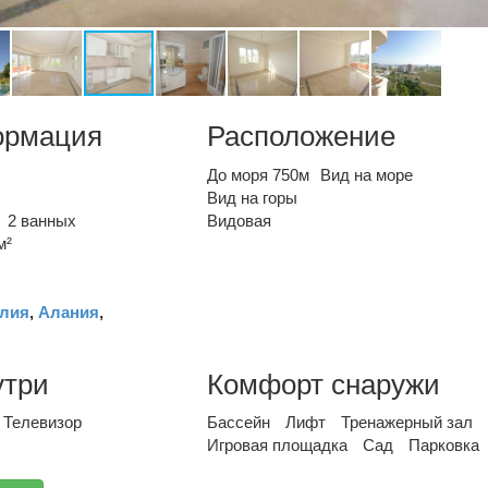
ормация
Расположение
До моря 750м
Вид на море
Вид на горы
2 ванных
Видовая
м²
лия
,
Алания
,
утри
Комфорт снаружи
Телевизор
Бассейн
Лифт
Тренажерный зал
Игровая площадка
Сад
Парковка