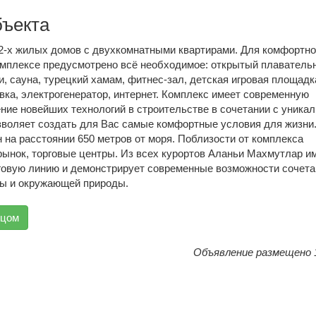
бъекта
 2-х жилых домов с двухкомнатными квартирами. Для комфортно
омплексе предусмотрено всё необходимое: открытый плаватель
и, сауна, турецкий хамам, фитнес-зал, детская игровая площадк
вка, электрогенератор, интернет. Комплекс имеет современную
ние новейших технологий в строительстве в сочетании с уника
зволяет создать для Вас самые комфортные условия для жизни
на расстоянии 650 метров от моря. Поблизости от комплекса
рынок, торговые центры. Из всех курортов Аланьи Махмутлар и
овую линию и демонстрирует современные возможности сочета
ры и окружающей природы.
вцом
Объявление размещено 1