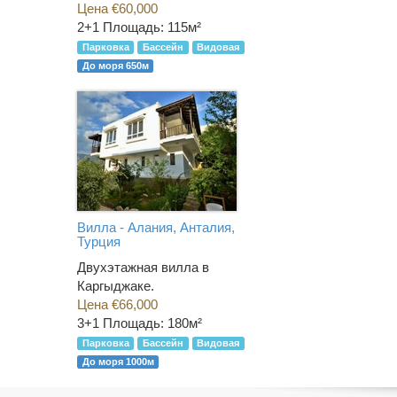
Цена €60,000
2+1
Площадь: 115м²
Парковка
Бассейн
Видовая
До моря 650м
Вилла - Алания, Анталия,
Турция
Двухэтажная вилла в
Каргыджаке.
Цена €66,000
3+1
Площадь: 180м²
Парковка
Бассейн
Видовая
До моря 1000м