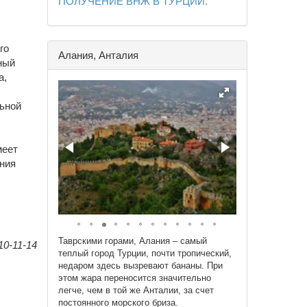
ПОЛУЧЕНИЕ ВНЖ В ТУРЦИИ.
го
Алания, Анталия
ный
а,
льной
.
меет
ния
Таврскими горами, Алания – самый
0-11-14
теплый город Турции, почти тропический,
недаром здесь вызревают бананы. При
этом жара переносится значительно
легче, чем в той же Анталии, за счет
постоянного морского бриза.