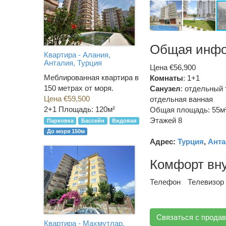
Общая инф
Квартира - Алания,
Анталия, Турция
Цена €56,900
Меблированная квартира в
Комнаты
: 1+1
150 метрах от моря.
Санузел
:
отдельный 
Цена €59,500
отдельная ванная
2+1
Площадь: 120м²
Общая площадь: 55м
Этажей 8
Парковка
Бассейн
Видовая
До моря 150м
Адрес:
Турция
,
Анта
Комфорт вн
Телефон
Телевизор
Связаться с прода
Квартира - Махмутлар,