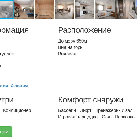
ормация
Расположение
До моря 650м
Вид на горы
туалет
Видовая
²
лия
,
Алания
утри
Комфорт снаружи
Кондиционер
Бассейн
Лифт
Тренажерный зал
Игровая площадка
Сад
Парковка
вцом