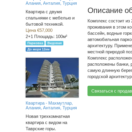
Алания, Анталия, Турция
Описание о
Квартира с двумя
спальнями с мебелью и
Комплекс состоит из
бытовой техникой.
проживания в этом к
Цена €57,000
бассейн, водные горк
2+1
Площадь: 100м²
автомобильная парко
Парковка
Видовая
архитектуру. Примене
До моря 12км
местной природой по
Комплекс расположен 
расположены банки, 
самую длинную берег
городской архитекту
Связаться с прода
Квартира - Махмутлар,
Алания, Анталия, Турция
Новая трехкомнатная
квартира с видом на
Таврские горы.