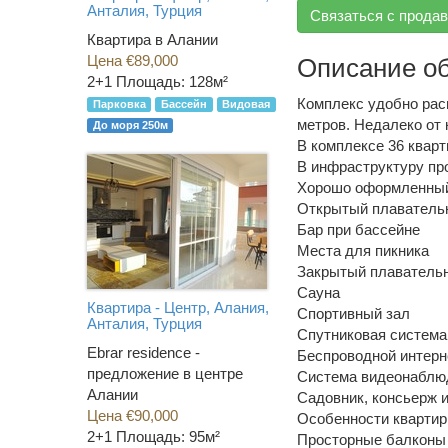
Анталия, Турция
Связаться с прода
Квартира в Алании
Цена €89,000
Описание о
2+1
Площадь: 128м²
Комплекс удобно рас
Парковка
Бассейн
Видовая
метров. Недалеко от 
До моря 250м
В комплексе 36 кварт
В инфраструктуру про
Хорошо оформленны
Открытый плаватель
Бар при бассейне
Места для пикника
Закрытый плаватель
Сауна
Квартира - Центр, Алания,
Спортивный зал
Анталия, Турция
Спутниковая система
Ebrar residence -
Беспроводной интерн
предложение в центре
Система видеонаблю
Алании
Садовник, консьерж 
Цена €90,000
Особенности квартир
2+1
Площадь: 95м²
Просторные балконы