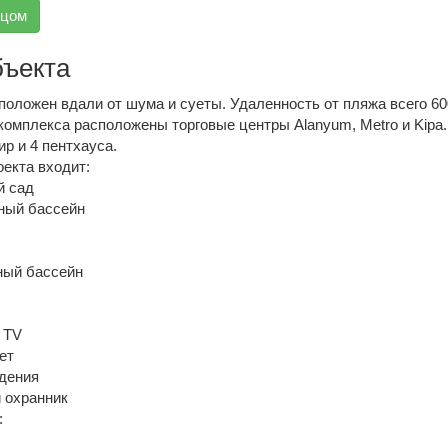
вцом
бъекта
положен вдали от шума и суеты. Удаленность от пляжа всего 60
комплекса расположены торговые центры Alanyum, Metro и Kipa.
ир и 4 пентхауса.
екта входит:
й сад
ный бассейн
ный бассейн
 TV
ет
дения
и охранник
: