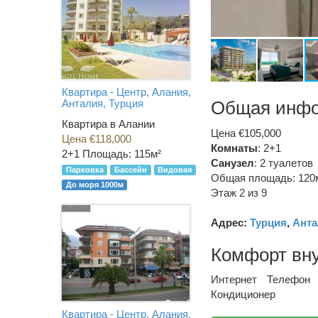
Квартира - Центр, Алания,
Анталия, Турция
Общая инф
Квартира в Алании
Цена €105,000
Цена €118,000
Комнаты
: 2+1
2+1
Площадь: 115м²
Санузел
:
2 туалетов
Парковка
Бассейн
Видовая
Общая площадь: 120
До моря 1000м
Этаж 2 из 9
Адрес:
Турция
,
Анта
Комфорт вн
Интернет
Телефон
Кондиционер
Квартира - Центр, Алания,