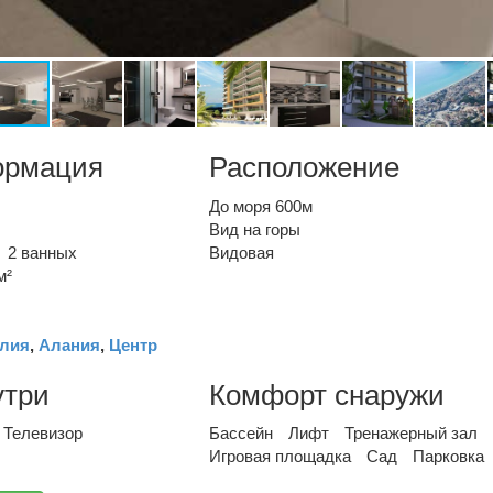
ормация
Расположение
До моря 600м
Вид на горы
2 ванных
Видовая
м²
лия
,
Алания
,
Центр
утри
Комфорт снаружи
Телевизор
Бассейн
Лифт
Тренажерный зал
Игровая площадка
Сад
Парковка