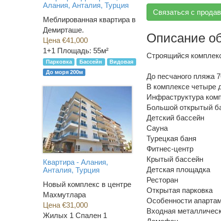
Алания, Анталия, Турция
Связаться с прода
Меблированная квартира в
Демирташе.
Описание о
Цена €41,000
1+1
Площадь: 55м²
Строящийся комплекс
Парковка
Бассейн
Видовая
До моря 200м
До песчаного пляжа 7
В комплексе четыре 
Инфраструктура комп
Большой открытый б
Детский бассейн
Сауна
Турецкая баня
Фитнес-центр
Крытый бассейн
Квартира - Алания,
Детская площадка
Анталия, Турция
Ресторан
Новый комплекс в центре
Открытая парковка
Махмутлара
Особенности апартам
Цена €31,000
Входная металлическ
Жилых 1 Спален 1