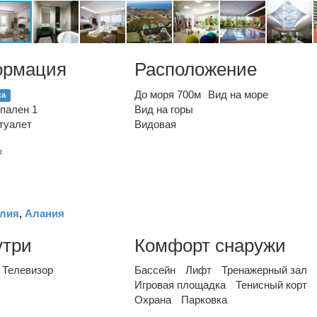
ормация
Расположение
До моря 700м
Вид на море
ка
пален 1
Вид на горы
туалет
Видовая
²
лия
,
Алания
утри
Комфорт снаружи
Телевизор
Бассейн
Лифт
Тренажерный зал
Игровая площадка
Тенисный корт
Охрана
Парковка