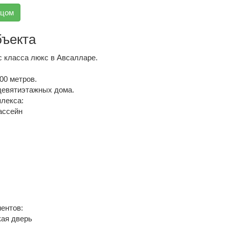
вцом
бъекта
 класса люкс в Авсалларе.
00 метров.
девятиэтажных дома.
лекса:
ассейн
ентов:
ая дверь