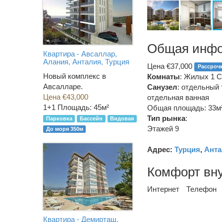
Общая инф
Квартира - Авсаллар,
Алания, Анталия, Турция
Цена €37,000
Рассроч
Новый комплекс в
Комнаты
: Жилых 1 С
Авсалларе.
Санузел
:
отдельный 
Цена €43,000
отдельная ванная
1+1
Площадь: 45м²
Общая площадь: 33м
Тип рынка
:
Парковка
Бассейн
Видовая
Этажей 9
До моря 350м
Адрес:
Турция
,
Анта
Комфорт вн
Интернет
Телефон
Квартира - Демирташ,