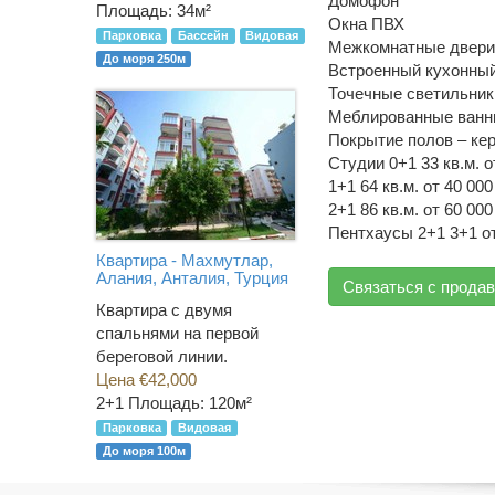
Домофон
Площадь: 34м²
Окна ПВХ
Парковка
Бассейн
Видовая
Межкомнатные двери 
До моря 250м
Встроенный кухонный
Точечные светильник
Меблированные ванн
Покрытие полов – ке
Студии 0+1 33 кв.м. о
1+1 64 кв.м. от 40 000
2+1 86 кв.м. от 60 000
Пентхаусы 2+1 3+1 от 
Квартира - Махмутлар,
Алания, Анталия, Турция
Связаться с прода
Квартира с двумя
спальнями на первой
береговой линии.
Цена €42,000
2+1
Площадь: 120м²
Парковка
Видовая
До моря 100м