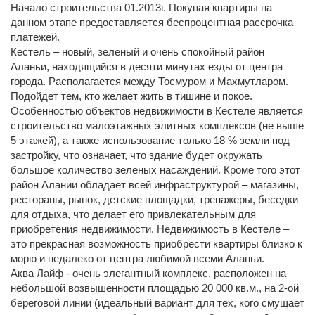
Начало строительства 01.2013г. Покупая квартиры на
данном этапе предоставляется беспроцентная рассрочка
платежей.
Кестель – новый, зеленый и очень спокойный район
Аланьи, находящийся в десяти минутах езды от центра
города. Располагается между Тосмуром и Махмутларом.
Подойдет тем, кто желает жить в тишине и покое.
Особенностью объектов недвижимости в Кестеле является
строительство малоэтажных элитных комплексов (не выше
5 этажей), а также использование только 18 % земли под
застройку, что означает, что здание будет окружать
большое количество зеленых насаждений. Кроме того этот
район Алании обладает всей инфраструктурой – магазины,
рестораны, рынок, детские площадки, тренажеры, беседки
для отдыха, что делает его привлекательным для
приобретения недвижимости. Недвижимость в Кестеле –
это прекрасная возможность приобрести квартиры близко к
морю и недалеко от центра любимой всеми Аланьи.
Аква Лайф - очень элегантный комплекс, расположен на
небольшой возвышенности площадью 20 000 кв.м., на 2-ой
береговой линии (идеальный вариант для тех, кого смущает