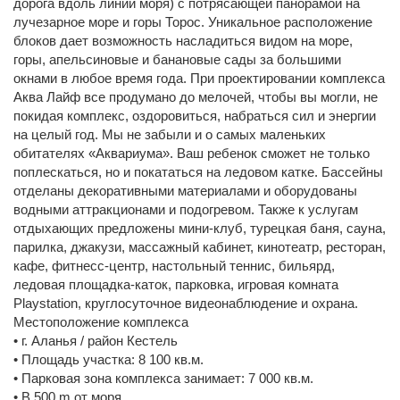
дорога вдоль линии моря) с потрясающей панорамой на
лучезарное море и горы Торос. Уникальное расположение
блоков дает возможность насладиться видом на море,
горы, апельсиновые и банановые сады за большими
окнами в любое время года. При проектировании комплекса
Аква Лайф все продумано до мелочей, чтобы вы могли, не
покидая комплекс, оздоровиться, набраться сил и энергии
на целый год. Мы не забыли и о самых маленьких
обитателях «Аквариума». Ваш ребенок сможет не только
поплескаться, но и покататься на ледовом катке. Бассейны
отделаны декоративными материалами и оборудованы
водными аттракционами и подогревом. Также к услугам
отдыхающих предложены мини-клуб, турецкая баня, сауна,
парилка, джакузи, массажный кабинет, кинотеатр, ресторан,
кафе, фитнесс-центр, настольный теннис, бильярд,
ледовая площадка-каток, парковка, игровая комната
Playstation, круглосуточное видеонаблюдение и охрана.
Местоположение комплекса
• г. Аланья / район Кестель
• Площадь участка: 8 100 кв.м.
• Парковая зона комплекса занимает: 7 000 кв.м.
• В 500 m от моря