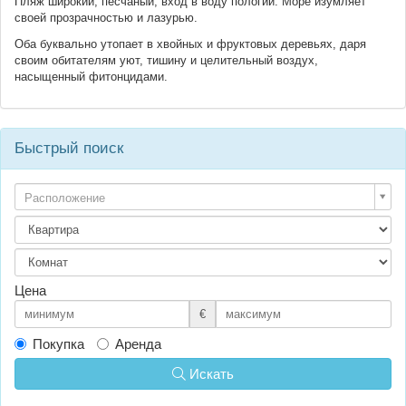
Пляж широкий, песчаный, вход в воду пологий. Море изумляет
своей прозрачностью и лазурью.
Оба буквально утопает в хвойных и фруктовых деревьях, даря
своим обитателям уют, тишину и целительный воздух,
насыщенный фитонцидами.
Быстрый поиск
Расположение
Цена
€
Покупка
Аренда
Искать