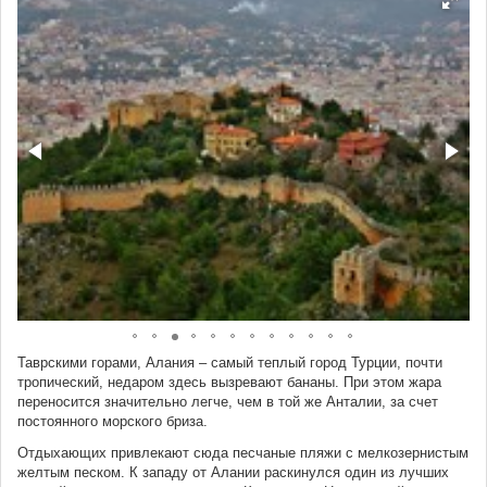
Таврскими горами, Алания – самый теплый город Турции, почти
тропический, недаром здесь вызревают бананы. При этом жара
переносится значительно легче, чем в той же Анталии, за счет
постоянного морского бриза.
Отдыхающих привлекают сюда песчаные пляжи с мелкозернистым
желтым песком. К западу от Алании раскинулся один из лучших