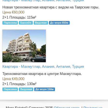
Новая трехкомнатная квартира с видом на Таврские горы.
Цена €60,000
2+1
Площадь: 115м²
Парковка
Бассейн
Видовая
До моря 650м
Квартира - Махмутлар, Алания, Анталия, Турция
Трехкомнатная квартира в центре Махмутлара.
Цена €49,000
2+1
Площадь: 130м²
Парковка
Видовая
До моря 150м
More Estate© Company 2025
Обратная связь
|
Реклама на