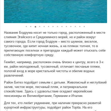
Название Бодрума носит не только город, расположенный в месте
слияния Эгейского и Средиземного морей, но и район вокруг
самого города. Если город Бодрум – место шумное, веселое,
тусовочное, где кипит ночная жизнь, а на пляжах толчея, то в
прилегающих поселках и пригородах каждый может отыскать себе
собственную комфортную среду.
Гюмбет, например, расположен очень близко к центру, всего в 3-х
км, район молодежный, тусовочный, отличает песчаные пляжи,
пологий вход в море кристальной чистоты и обилие водных
развлечений.
Район Битез подойдет семьям с детьми. Живописный и неглубокий
залив, чистое море, песчаный пляж, и патриархальное
спокойствие. Здесь с удовольствие оседают европейские
пенсионеры из Великобритании, Германии и Италии.
Для тех, кто любит уединение, при наличии прекрасно развитой
курортной инфраструктуры, подойдет район Торба. На его