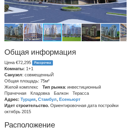
Общая информация
Цена €72,295
Рассрочка
Комнаты
: 1+1
Санузел
:
совмещенныЙ
Общая площадь: 75м²
Жилой комплекс
Тип рынка
:
инвестиционный
Прачечная
Кладовка
Балкон
Терасса
Адрес:
Турция
,
Стамбул
,
Есеньюрт
Идет строительство.
Ориентировочная дата постройки
октябрь 2015
Расположение