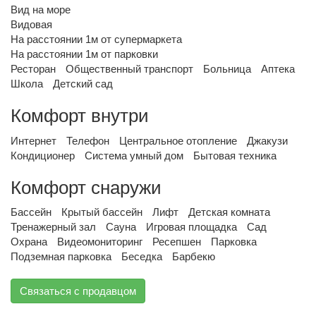
Вид на море
Видовая
На расстоянии 1м от супермаркета
На расстоянии 1м от парковки
Ресторан
Общественный транспорт
Больница
Аптека
Школа
Детский сад
Комфорт внутри
Интернет
Телефон
Центральное отопление
Джакузи
Кондиционер
Система умный дом
Бытовая техника
Комфорт снаружи
Бассейн
Крытый бассейн
Лифт
Детская комната
Тренажерный зал
Сауна
Игровая площадка
Сад
Охрана
Видеомониторинг
Ресепшен
Парковка
Подземная парковка
Беседка
Барбекю
Связаться с продавцом