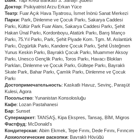
Банк
:
Yapı Kredi Bankası 3. Sanayi Şubesi
Доктор
:
Psikiyatrist Arzu Erkan Yüce
Театр
:
Fuar Açık Hava Tiyatrosu
,
İsmet İnönü Sanat Merkezi
Парки
:
Park
,
Dinlenme ve Çocuk Parkı
,
Sakarya Caddesi
Parkı
,
Kültür Park Fuar Alanı
,
Sakarya Caddesi Parkı
,
Şehit
Hakan Ünal Parkı
,
Kordonboyu
,
Atatürk Parkı
,
Barış Manço
Parkı
,
75.Yıl Parkı
,
Park
,
Şehit Piyade Kom. Tgm. M. Aslantürk
Parkı
,
Özgürlük Parkı
,
Kandere Çocuk Parkı
,
Şehit Üsteğmen
Yunus Keskin Parkı
,
Bayraklı Çocuk Parkı
,
Muammer Aksoy
Parkı
,
Unesco Gençlik Parkı
,
Toros Parkı
,
Havacı Blokları
Parkları
,
Dinlenme ve Çocuk Parkı
,
Gültepe Parkı
,
Bayraklı
Skate Park
,
Bahar Parkı
,
Çamlık Parkı
,
Dinlenme ve Çocuk
Parkı
Достопримечательность
:
Kaskatlı Havuz
,
Sevinç
,
Paraşüt
Kulesi
,
Agora
Посольство
:
Yunanistan Konsolosluğu
Кафе
:
Lozan Pastahanesi
Бар
:
Sunset
Супермаркет
:
TANSAŞ
,
Kipa Ekspres
,
Tansaş
,
BİM
,
Migros
Фастфуд
:
McDonald's
Кондитерская
:
Abim Ekmek
,
Tepe Fırını
,
Dede Fırını
,
Fırıncım
Архиологические раскопки
:
Bayraklı Höyüğü