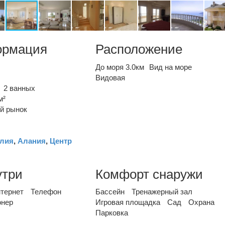
ормация
Расположение
До моря 3.0км
Вид на море
Видовая
2 ванных
м²
й рынок
лия
,
Алания
,
Центр
утри
Комфорт снаружи
тернет
Телефон
Бассейн
Тренажерный зал
онер
Игровая площадка
Сад
Охрана
Парковка