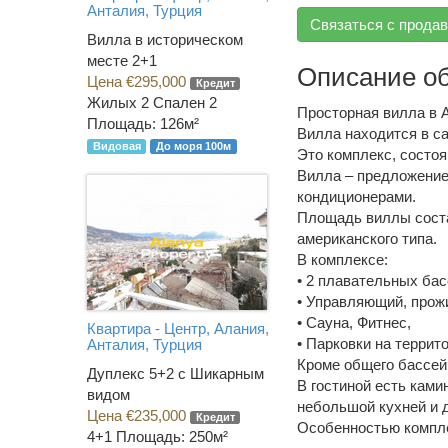
Анталия, Турция
Связаться с прода
Вилла в историческом
месте 2+1
Описание о
Цена €295,000
Кредит
Жилых 2 Спален 2
Просторная вилла в 
Площадь: 126м²
Вилла находится в с
Видовая
До моря 100м
Это комплекс, состоя
Вилла – предложение 
кондиционерами.
Площадь виллы состав
американского типа.
В комплексе:
• 2 плавательных бас
• Управляющий, прож
• Сауна, Фитнес,
Квартира - Центр, Алания,
• Парковки на террит
Анталия, Турция
Кроме общего бассей
Дуплекс 5+2 с Шикарным
В гостиной есть ками
видом
небольшой кухней и 
Цена €235,000
Кредит
Особенностью компле
4+1
Площадь: 250м²