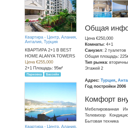
Общая инф
Квартира - Центр, Алания,
Цена €250,000
Анталия, Турция
Комнаты
: 4+1
КВАРТИРА 2+1 В BEST
Санузел
:
2 туалетов
HOME ALANYA TOWERS
Общая площадь: 225
Цена €255,000
Тип рынка
:
вторичны
2+1
Площадь: 95м²
Этажей 2
Парковка
Бассейн
Адрес:
Турция
,
Анта
Год постройки 2006
Комфорт вн
Мебелированная
Ин
Телевизор
Кондици
Бытовая техника
Квартира - Центр, Алания,