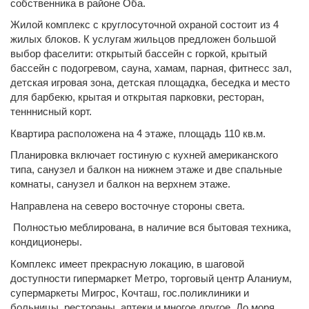
собственника в районе Оба.
Жилой комплекс с круглосуточной охраной состоит из 4
жилых блоков. К услугам жильцов предложен большой
выбор фаселити: открытый бассейн с горкой, крытый
бассейн с подогревом, сауна, хамам, парная, фитнесс зал,
детская игровая зона, детская площадка, беседка и место
для барбекю, крытая и открытая парковки, ресторан,
тенннисный корт.
Квартира расположена на 4 этаже, площадь 110 кв.м.
Планировка включает гостиную с кухней американского
типа, санузел и балкон на нижнем этаже и две спальные
комнаты, санузел и балкон на верхнем этаже.
Направлена на северо восточнуе стороны света.
Полностью меблирована, в наличие вся бытовая техника,
кондиционеры.
Комплекс имеет прекрасную локацию, в шаговой
доступности гипермаркет Метро, торговый центр Аланиум,
супермаркеты Мигрос, Кочташ, гос.поликлиники и
больницы, рестораны, аптеки и многое другое. До моря