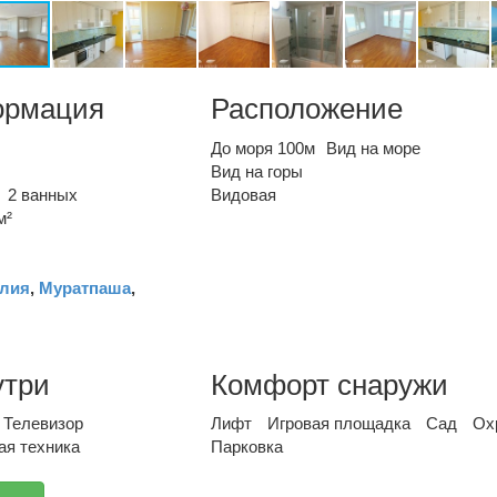
ормация
Расположение
До моря 100м
Вид на море
Вид на горы
2 ванных
Видовая
м²
лия
,
Муратпаша
,
утри
Комфорт снаружи
Телевизор
Лифт
Игровая площадка
Сад
Ох
ая техника
Парковка