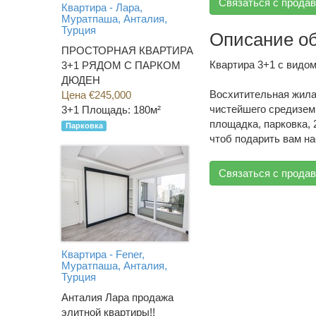
Связаться с прода
Квартира - Лара,
Муратпаша, Анталия,
Турция
Описание о
ПРОСТОРНАЯ КВАРТИРА
Квартира 3+1 с видом
3+1 РЯДОМ С ПАРКОМ
ДЮДЕН
Восхитительная жила
Цена €245,000
чистейшего средизем
3+1
Площадь: 180м²
площадка, парковка, 
Парковка
чтоб подарить вам н
Связаться с прода
Квартира - Fener,
Муратпаша, Анталия,
Турция
Анталия Лара продажа
элитной квартиры!!