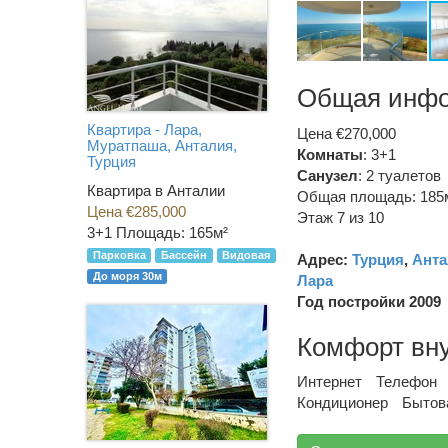
Общая инф
Квартира - Лара,
Цена €270,000
Муратпаша, Анталия,
Комнаты
: 3+1
Турция
Санузел
:
2 туалетов
Квартира в Анталии
Общая площадь: 185
Цена €285,000
Этаж 7 из 10
3+1
Площадь: 165м²
Парковка
Бассейн
Видовая
Адрес:
Турция
,
Анта
До моря 30м
Лара
Год постройки 2009
Комфорт вн
Интернет
Телефон
Кондиционер
Бытов