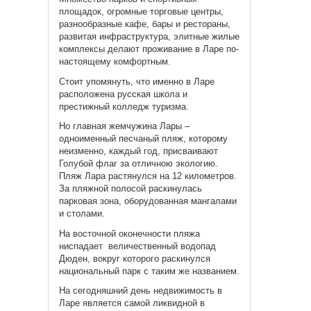
площадок, огромные торговые центры,
разнообразные кафе, бары и рестораны,
развитая инфраструктура, элитные жилые
комплексы делают проживание в Ларе по-
настоящему комфортным.
Стоит упомянуть, что именно в Ларе
расположена русская школа и
престижный колледж туризма.
Но главная жемчужина Лары –
одноименный песчаный пляж, которому
неизменно, каждый год, присваивают
Голубой флаг за отличною экологию.
Пляж Лара растянулся на 12 километров.
За пляжной полосой раскинулась
парковая зона, оборудованная мангалами
и столами.
На восточной оконечности пляжа
ниспадает величественный водопад
Дюден, вокруг которого раскинулся
национальный парк с таким же названием.
На сегодняшний день недвижимость в
Ларе является самой ликвидной в