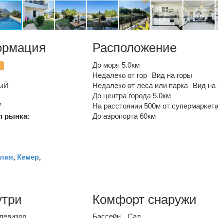
ормация
Расположение
До моря 5.0км
о
Недалеко от гор
Вид на горы
ыЙ
Недалеко от леса или парка
Вид на 
До центра города 5.0км
²
На расстоянии 500м от супермаркет
п рынка
:
До аэропорта 60км
лия
,
Кемер
,
утри
Комфорт снаружи
левизор
Бассейн
Сад