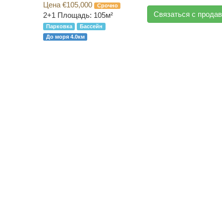
Цена €105,000
Срочно
Связаться с прода
2+1
Площадь: 105м²
Парковка
Бассейн
До моря 4.0км