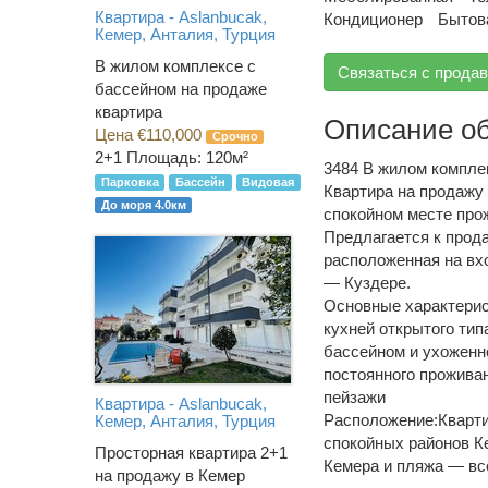
Квартира - Aslanbucak,
Кондиционер
Бытов
Кемер, Анталия, Турция
В жилом комплексе с
Связаться с прода
бассейном на продаже
квартира
Описание о
Цена €110,000
Срочно
2+1
Площадь: 120м²
3484
В жилом компле
Парковка
Бассейн
Видовая
Квартира на продажу 
До моря 4.0км
спокойном месте про
Предлагается к прода
расположенная на вх
— Куздере.
Основные характерист
кухней открытого типа
бассейном и ухоженно
постоянного проживан
пейзажи
Квартира - Aslanbucak,
Расположение:Кварти
Кемер, Анталия, Турция
спокойных районов Ке
Просторная квартира 2+1
Кемера и пляжа — вс
на продажу в Кемер