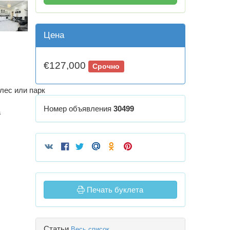
Цена
€127,000
Срочно
лес или парк
Номер объявления
30499
а
Печать буклета
Статьи
Весь список