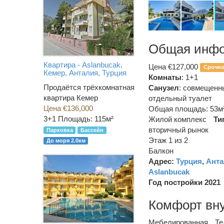
Общая инф
Квартира - Aslanbucak,
Цена €127,000
Срочн
Кемер, Анталия, Турция
Комнаты
: 1+1
Продаётся трёхкомнатная
Санузел
:
совмещенн
квартира Кемер
отдельный туалет
Цена €136,000
Общая площадь: 53м
3+1
Площадь: 115м²
Жилой комплекс
Ти
вторичный рынок
Парковка
Бассейн
Этаж 1 из 2
До моря 2.0км
Балкон
Адрес:
Турция
,
Анта
Aslanbucak
Год постройки 2021
Комфорт вн
Мебелированная
Те