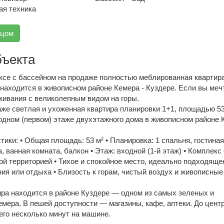
ая техника
вцом
бъекта
ксе с бассейном на продаже полностью меблированная квартира
находится в живописном районе Кемера - Куздере. Если вы меч
живания с великолепным видом на горы.
же светлая и ухоженная квартира планировки 1+1, площадью 53
одном (первом) этаже двухэтажного дома в живописном районе 
ики: • Общая площадь: 53 м² • Планировка: 1 спальня, гостиная
, ванная комната, балкон • Этаж: входной (1-й этаж) • Комплекс 
й территорией • Тихое и спокойное место, идеально подходяще
ия или отдыха • Близость к горам, чистый воздух и живописные
ра находится в районе Куздере — одном из самых зеленых и
мера. В пешей доступности — магазины, кафе, аптеки. До цент
его несколько минут на машине.