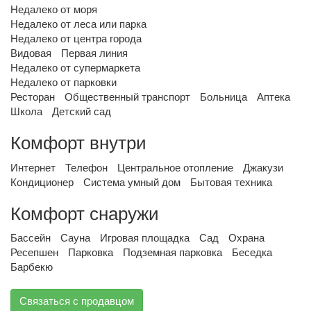
Недалеко от моря
Недалеко от леса или парка
Недалеко от центра города
Видовая
Первая линия
Недалеко от супермаркета
Недалеко от парковки
Ресторан
Общественный транспорт
Больница
Аптека
Школа
Детский сад
Комфорт внутри
Интернет
Телефон
Центральное отопление
Джакузи
Кондиционер
Система умный дом
Бытовая техника
Комфорт снаружи
Бассейн
Сауна
Игровая площадка
Сад
Охрана
Ресепшен
Парковка
Подземная парковка
Беседка
Барбекю
Связаться с продавцом