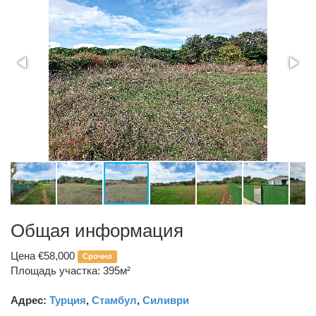
Общая информация
Цена €58,000
Срочно
Площадь участка: 395м²
Адрес:
Турция
,
Стамбул
,
Силиври