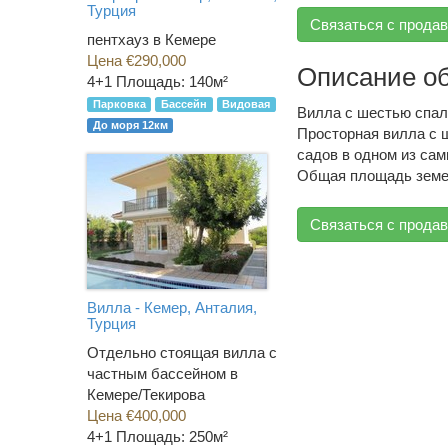
Турция
Связаться с прода
пентхауз в Кемере
Цена €290,000
Описание о
4+1
Площадь: 140м²
Парковка
Бассейн
Видовая
Вилла с шестью спа
До моря 12км
Просторная вилла с 
садов в одном из са
Общая площадь земел
Связаться с прода
Вилла - Кемер, Анталия,
Турция
Отдельно стоящая вилла с
частным бассейном в
Кемере/Текирова
Цена €400,000
4+1
Площадь: 250м²