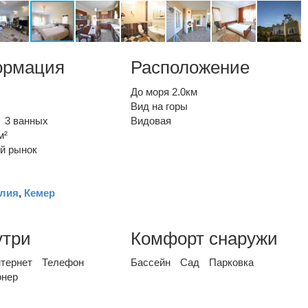
ормация
Расположение
До моря 2.0км
Вид на горы
3 ванных
Видовая
м²
й рынок
лия
,
Кемер
утри
Комфорт снаружи
тернет
Телефон
Бассейн
Сад
Парковка
онер