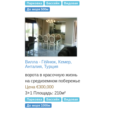
Парковка
Бассейн
Видовая
До моря 500м
Вилла - Гёйнюк, Кемер,
Анталия, Турция
ворота в красочную жизнь
на средиземном побережье
Цена €300,000
3+1
Площадь: 210м²
Парковка
Бассейн
Видовая
До моря 1000м