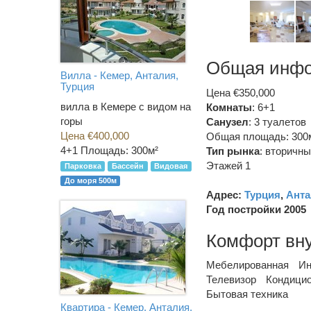
Общая инф
Вилла - Кемер, Анталия,
Турция
Цена €350,000
вилла в Кемере с видом на
Комнаты
: 6+1
горы
Санузел
:
3 туалетов
Цена €400,000
Общая площадь: 300
4+1
Площадь: 300м²
Тип рынка
:
вторичны
Этажей 1
Парковка
Бассейн
Видовая
До моря 500м
Адрес:
Турция
,
Анта
Год постройки 2005
Комфорт вн
Мебелированная
Ин
Телевизор
Кондици
Бытовая техника
Квартира - Кемер, Анталия,