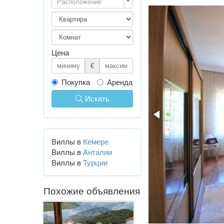
Расположение
Цена
€
Покупка
Аренда
Искать
Виллы в
Кемере
Виллы в
Анталии
Виллы в
Турции
Похожие объявления