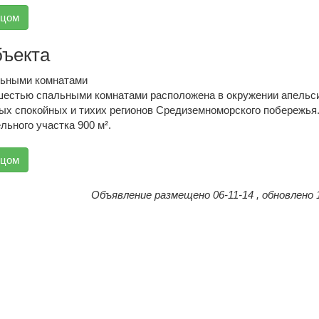
вцом
бъекта
льными комнатами
шестью спальными комнатами расположена в окружении апельс
мых спокойных и тихих регионов Средиземноморского побережья
ьного участка 900 м².
вцом
Объявление размещено 06-11-14 , обновлено 