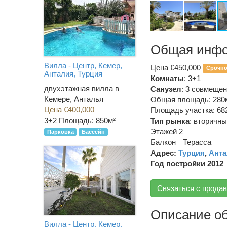
Общая инф
Вилла - Центр, Кемер,
Цена €450,000
Срочн
Анталия, Турция
Комнаты
: 3+1
двухэтажная вилла в
Санузел
:
3 совмеще
Кемере, Анталья
Общая площадь: 280
Цена €400,000
Площадь участка: 68
3+2
Площадь: 850м²
Тип рынка
:
вторичны
Этажей 2
Парковка
Бассейн
Балкон
Терасса
Адрес:
Турция
,
Анта
Год постройки 2012
Связаться с прода
Описание о
Вилла - Центр, Кемер,