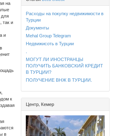
ая на
илые
Расходы на покупку недвижимости в
 для
Турции
 так и
Документы
а и
Mehal Group Telegram
Недвижисоть в Турции
в
.
ценит
МОГУТ ЛИ ИНОСТРАНЦЫ
ПОЛУЧИТЬ БАНКОВСКИЙ КРЕДИТ
лощадь
В ТУРЦИИ?
ПОЛУЧЕНИЕ ВНЖ В ТУРЦИИ.
и,
одом к
Центр, Кемер
оздавая
ая
ваются
ы в