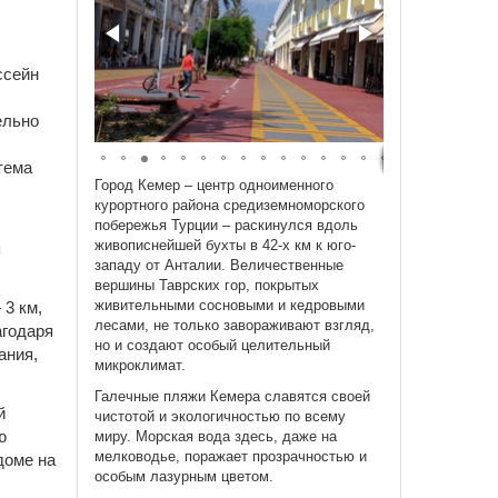
ссейн
ельно
тема
Город Кемер – центр одноименного
курортного района средиземноморского
побережья Турции – раскинулся вдоль
живописнейшей бухты в 42-х км к юго-
я
западу от Анталии. Величественные
вершины Таврских гор, покрытых
живительными сосновыми и кедровыми
 3 км,
лесами, не только завораживают взгляд,
агодаря
но и создают особый целительный
ания,
микроклимат.
Галечные пляжи Кемера славятся своей
й
чистотой и экологичностью по всему
ю
миру. Морская вода здесь, даже на
мелководье, поражает прозрачностью и
доме на
особым лазурным цветом.