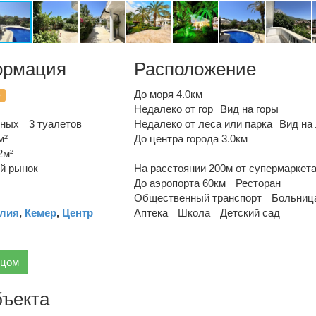
ормация
Расположение
До моря 4.0км
о
Недалеко от гор
Вид на горы
нных
3 туалетов
Недалеко от леса или парка
Вид на 
м²
До центра города 3.0км
2м²
й рынок
На расстоянии 200м от супермаркет
До аэропорта 60км
Ресторан
Общественный транспорт
Больниц
лия
,
Кемер
,
Центр
Аптека
Школа
Детский сад
вцом
бъекта