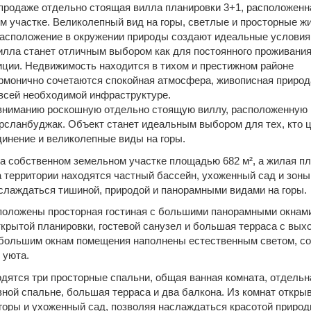
продаже отдельно стоящая вилла планировки 3+1, расположенн
м участке. Великолепный вид на горы, светлые и просторные ж
расположение в окружении природы создают идеальные условия
илла станет отличным выбором как для постоянного проживания,
иции. Недвижимость находится в тихом и престижном районе
армонично сочетаются спокойная атмосфера, живописная природ
 всей необходимой инфраструктуре.
вниманию роскошную отдельно стоящую виллу, расположенную 
рсланбуджак. Объект станет идеальным выбором для тех, кто 
динение и великолепные виды на горы.
а собственном земельном участке площадью 682 м², а жилая п
а территории находятся частный бассейн, ухоженный сад и зоны
аслаждаться тишиной, природой и панорамными видами на горы.
положены просторная гостиная с большими панорамными окнам
крытой планировки, гостевой санузел и большая терраса с вых
 большим окнам помещения наполнены естественным светом, с
 уюта.
одятся три просторные спальни, общая ванная комната, отдельн
вной спальне, большая терраса и два балкона. Из комнат откры
горы и ухоженный сад, позволяя наслаждаться красотой природ