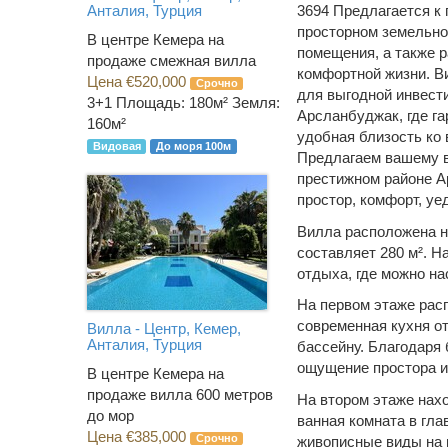
Анталия, Турция
3694
Предлагается к 
просторном земельно
В центре Кемера на
помещения, а также 
продаже смежная вилла
комфортной жизни. В
Цена €520,000
Срочно
для выгодной инвест
3+1
Площадь: 180м² Земля:
Арсланбуджак, где г
160м²
удобная близость ко
Видовая
До моря 100м
Предлагаем вашему 
престижном районе А
простор, комфорт, уе
Вилла расположена н
составляет 280 м². Н
отдыха, где можно н
На первом этаже рас
современная кухня от
Вилла - Центр, Кемер,
Анталия, Турция
бассейну. Благодаря
ощущение простора и
В центре Кемера на
продаже вилла 600 метров
На втором этаже нах
до мор
ванная комната в гла
Цена €385,000
Срочно
живописные виды на 