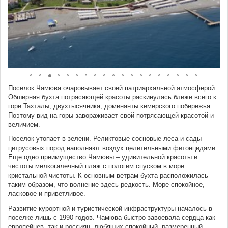
Поселок Чамюва очаровывает своей патриархальной атмосферой.
Обширная бухта потрясающей красоты раскинулась ближе всего к
горе Тахталы, двухтысячника, доминанты кемерского побережья.
Поэтому вид на горы завораживает свой потрясающей красотой и
величием.
Поселок утопает в зелени. Реликтовые сосновые леса и сады
цитрусовых пород наполняют воздух целительными фитонцидами.
Еще одно преимущество Чамювы – удивительной красоты и
чистоты мелкогалечный пляж с пологим спуском в море
кристальной чистоты. К основным ветрам бухта расположилась
таким образом, что волнение здесь редкость. Море спокойное,
ласковое и приветливое.
Развитие курортной и туристической инфраструктуры началось в
поселке лишь с 1990 годов. Чамюва быстро завоевала сердца как
европейцев, так и россиян, любящих спокойный, размеренный