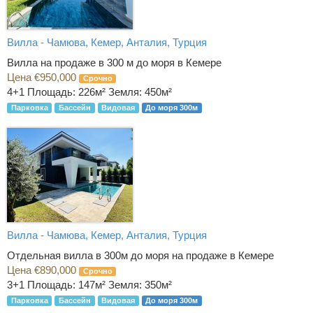
Вилла - Чамюва, Кемер, Анталия, Турция
Вилла на продаже в 300 м до моря в Кемере
Цена €950,000
Срочно
4+1
Площадь: 226м² Земля: 450м²
Парковка
Бассейн
Видовая
До моря 300м
Вилла - Чамюва, Кемер, Анталия, Турция
Отдельная вилла в 300м до моря на продаже в Кемере
Цена €890,000
Срочно
3+1
Площадь: 147м² Земля: 350м²
Парковка
Бассейн
Видовая
До моря 300м