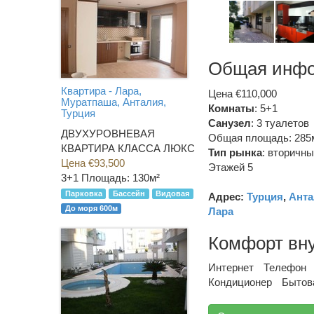
Общая инф
Квартира - Лара,
Цена €110,000
Муратпаша, Анталия,
Комнаты
: 5+1
Турция
Санузел
:
3 туалетов
ДВУХУРОВНЕВАЯ
Общая площадь: 285
КВАРТИРА КЛАССА ЛЮКС
Тип рынка
:
вторичны
Цена €93,500
Этажей 5
3+1
Площадь: 130м²
Парковка
Бассейн
Видовая
Адрес:
Турция
,
Анта
До моря 600м
Лара
Комфорт вн
Интернет
Телефон
Кондиционер
Бытов