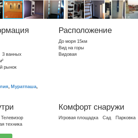
ормация
Расположение
До моря 15км
Вид на горы
3 ванных
Видовая
м²
й рынок
лия
,
Муратпаша
,
утри
Комфорт снаружи
Телевизор
Игровая площадка
Сад
Парковка
ая техника