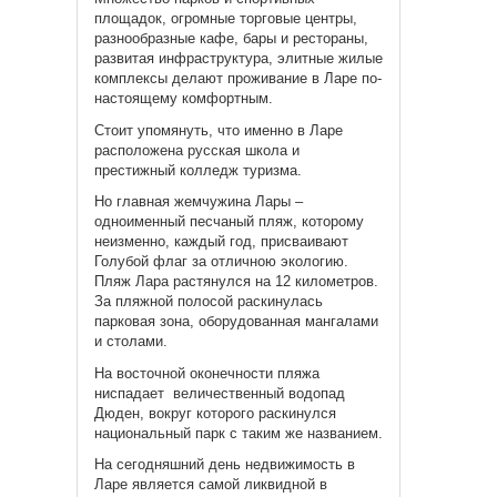
площадок, огромные торговые центры,
разнообразные кафе, бары и рестораны,
развитая инфраструктура, элитные жилые
комплексы делают проживание в Ларе по-
настоящему комфортным.
Стоит упомянуть, что именно в Ларе
расположена русская школа и
престижный колледж туризма.
Но главная жемчужина Лары –
одноименный песчаный пляж, которому
неизменно, каждый год, присваивают
Голубой флаг за отличною экологию.
Пляж Лара растянулся на 12 километров.
За пляжной полосой раскинулась
парковая зона, оборудованная мангалами
и столами.
На восточной оконечности пляжа
ниспадает величественный водопад
Дюден, вокруг которого раскинулся
национальный парк с таким же названием.
На сегодняшний день недвижимость в
Ларе является самой ликвидной в