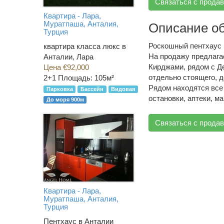
Связаться с прода
Квартира - Лара,
Муратпаша, Анталия,
Описание о
Турция
Роскошный пентхаус 
квартира класса люкс в
На продажу предлагае
Анталии, Лара
Кирджами, рядом с Де
Цена €92,000
отдельно стоящего, д
2+1
Площадь: 105м²
Рядом находятся все
Парковка
Бассейн
Видовая
остановки, аптеки, м
До моря 900м
Связаться с прода
Квартира - Лара,
Муратпаша, Анталия,
Турция
Пентхаус в Анталии