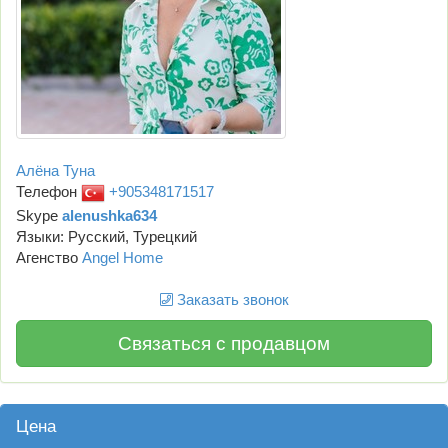
Алёна Туна
Телефон
+905348171517
Skype
alenushka634
Языки: Русский, Турецкий
Агенство
Angel Home
Заказать звонок
Связаться с продавцом
Цена