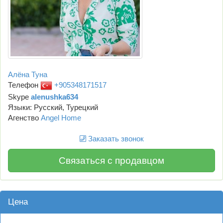
Алёна Туна
Телефон
+905348171517
Skype
alenushka634
Языки: Русский, Турецкий
Агенство
Angel Home
Заказать звонок
Связаться с продавцом
Цена