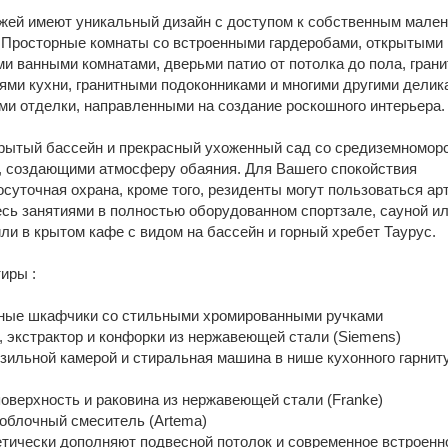
жей имеют уникальный дизайн с доступом к собственным мале
. Просторные комнаты со встроенными гардеробами, открытыми
и ванными комнатами, дверьми патио от потолка до пола, гран
ями кухни, гранитными подоконниками и многими другими дели
ми отделки, направленными на создание роскошного интерьера.
крытый бассейн и прекрасный ухоженный сад со средиземномор
, создающими атмосферу обаяния. Для Вашего спокойствия
суточная охрана, кроме того, резиденты могут пользоваться арт
сь занятиями в полностью оборудованном спортзале, сауной и
ли в крытом кафе с видом на бассейн и горный хребет Таурус.
иры :
нные шкафчики со стильными хромированными ручками
, экстрактор и конфорки из нержавеющей стали (Siemens)
зильной камерой и стиральная машина в нише кухонного гарнит
поверхность и раковина из нержавеющей стали (Franke)
облочный смеситель (Artema)
тетически дополняют подвесной потолок и современное встроенн