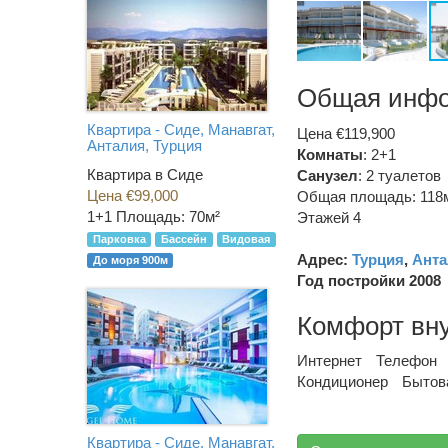
Общая инф
Квартира - Сиде, Манавгат,
Цена €119,900
Анталия, Турция
Комнаты
: 2+1
Квартира в Сиде
Санузел
:
2 туалетов
Цена €99,000
Общая площадь: 118
1+1
Площадь: 70м²
Этажей 4
Парковка
Бассейн
Видовая
Адрес:
Турция
,
Анта
До моря 900м
Год постройки 2008
Комфорт вн
Интернет
Телефон
Кондиционер
Бытов
Квартира - Сиде, Манавгат,