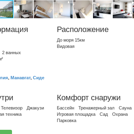
ормация
Расположение
До моря 15км
Видовая
2 ванных
м²
лия
,
Манавгат
,
Сиде
утри
Комфорт снаружи
Телевизор
Джакузи
Бассейн
Тренажерный зал
Сауна
ая техника
Игровая площадка
Сад
Охрана
Парковка