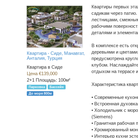
Квартиры первых эта
садикам через патио
лестницами, смежным
рабочими поверхност
деталями и элемента
В комплексе есть от
деревьями и цветами
Квартира - Сиде, Манавгат,
Анталия, Турция
предусмотрена кругло
клубом. Наслаждайте
Квартира в Сиде
отдыхом на террасе и
Цена €139,000
2+1
Площадь: 100м²
Характеристика кварт
Парковка
Бассейн
До моря 800м
• Современные кухо
• Встроенная духовка
• Холодильник с моро
(Siemens)
• Гранитная рабочая 
• Хромированный мон
• Интерьер кухни эс