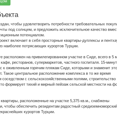
вцом
бъекта
оздан, чтобы удовлетворить потребности требовательных покуп
чты под солнцем, и предложить исключительное качество вмес
тиционным потенциалом.
роект включает в себя просторные квартиры-дуплексы и пентха
из наиболее потрясающих курортов Турции.
 расположен на привилегированном участке в Сиде, всего в 5 
 кафе, ресторанов, супермаркетов, частного госпиталя. 15-мину
ас к оживленным горячим пляжам Сиде, которыми и знаменит эт
т. Такое центральное расположение комплекса в то же время
м соседством с сельскохозяйственными полями, строительство 
что формирует тихий и мирный пейзаж сельской местности на фо
квартиры, расположенные на участке 5,375 кв.м., снабжены
, чтобы обеспечить резидентам радостный средиземноморский
екраснейших курортов Турции.