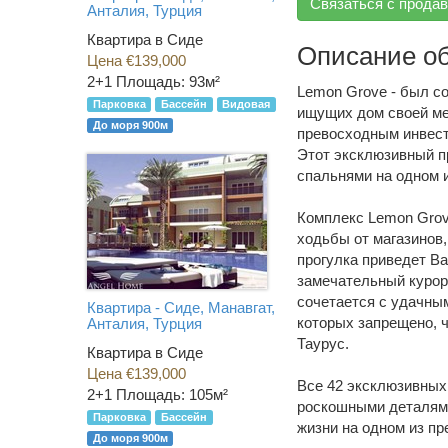
Связаться с прода
Анталия, Турция
Квартира в Сиде
Описание о
Цена €139,000
2+1
Площадь: 93м²
Lemon Grove - был с
Парковка
Бассейн
Видовая
ищущих дом своей ме
До моря 900м
превосходным инвес
Этот эксклюзивный п
спальнями на одном 
Комплекс Lemon Grove
ходьбы от магазинов,
прогулка приведет В
замечательный курор
сочетается с удачны
Квартира - Сиде, Манавгат,
которых запрещено, 
Анталия, Турция
Таурус.
Квартира в Сиде
Цена €139,000
Все 42 эксклюзивных 
2+1
Площадь: 105м²
роскошными деталями
Парковка
Бассейн
жизни на одном из пр
До моря 900м