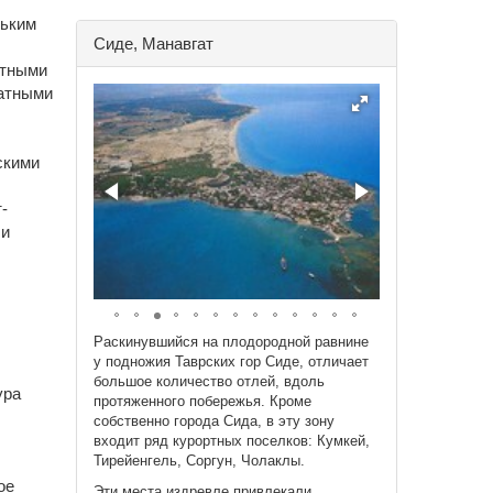
ньким
Сиде, Манавгат
итными
катными
скими
-
ли
Раскинувшийся на плодородной равнине
у подножия Таврских гор Сиде, отличает
большое количество отлей, вдоль
ура
протяженного побережья. Кроме
собственно города Сида, в эту зону
входит ряд курортных поселков: Кумкей,
Тирейенгель, Соргун, Чолаклы.
ое
Эти места издревле привлекали