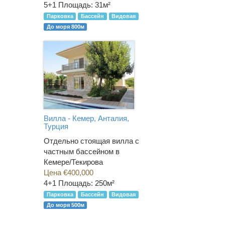
5+1
Площадь: 31м²
Парковка
Бассейн
Видовая
До моря 800м
Вилла - Кемер, Анталия,
Турция
Отдельно стоящая вилла с
частным бассейном в
Кемере/Текирова
Цена €400,000
4+1
Площадь: 250м²
Парковка
Бассейн
Видовая
До моря 500м