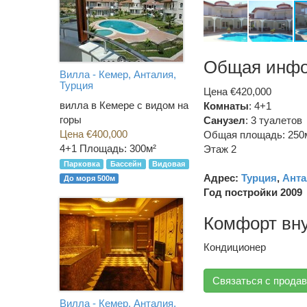
Общая инф
Вилла - Кемер, Анталия,
Турция
Цена €420,000
вилла в Кемере с видом на
Комнаты
: 4+1
горы
Санузел
:
3 туалетов
Цена €400,000
Общая площадь: 250
4+1
Площадь: 300м²
Этаж 2
Парковка
Бассейн
Видовая
Адрес:
Турция
,
Анта
До моря 500м
Год постройки 2009
Комфорт вн
Кондиционер
Связаться с прода
Вилла - Кемер, Анталия,