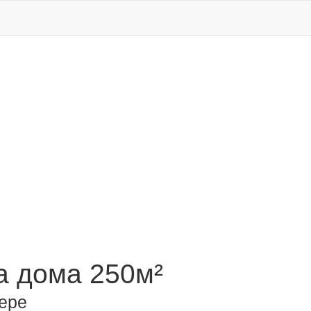
 дома 250м²
ере