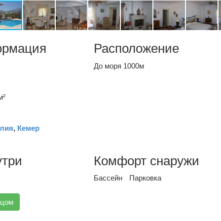
ормация
Расположение
До моря 1000м
м²
лия
,
Кемер
утри
Комфорт снаружи
Бассейн
Парковка
вцом