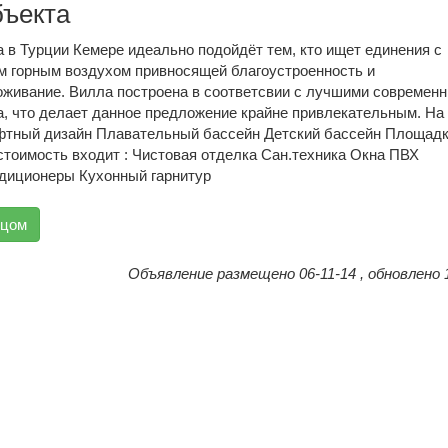
бъекта
 в Турции Кемере идеально подойдёт тем, кто ищет единения с
м горным воздухом привносящей благоустроенность и
живание. Вилла построена в соответсвии с лучшими современ
а, что делает данное предложение крайне привлекательным. На
фтный дизайн Плавательный бассейн Детский бассейн Площадк
стоимость входит : Чистовая отделка Сан.техника Окна ПВХ
диционеры Кухонный гарнитур
вцом
Объявление размещено 06-11-14 , обновлено 