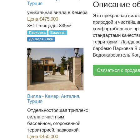
Описание о
Турция
уникальная вилла в Кемера
Это прекрасная вилла
Цена €475,000
природой и чистейши
3+1
Площадь: 335м²
комфортабельное про
Парковка
Видовая
стандартами качеств
До моря 2.0км
территории : Ландша
барбекю Парковка В 
Водонагреватель Кон
Связаться с прода
Вилла - Кемер, Анталия,
Турция
Отдельностоящая триплекс
вилла с частным
бассейном, огороженной
территорией, парковкой.
Цена €450,000