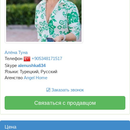
Алёна Туна
Телефон
+905348171517
Skype
alenushka634
Языки: Турецкий, Русский
Агенство
Angel Home
Заказать звонок
Связаться с продавцом
Цена