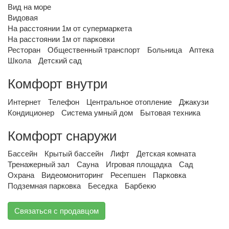
Вид на море
Видовая
На расстоянии 1м от супермаркета
На расстоянии 1м от парковки
Ресторан
Общественный транспорт
Больница
Аптека
Школа
Детский сад
Комфорт внутри
Интернет
Телефон
Центральное отопление
Джакузи
Кондиционер
Система умный дом
Бытовая техника
Комфорт снаружи
Бассейн
Крытый бассейн
Лифт
Детская комната
Тренажерный зал
Сауна
Игровая площадка
Сад
Охрана
Видеомониторинг
Ресепшен
Парковка
Подземная парковка
Беседка
Барбекю
Связаться с продавцом