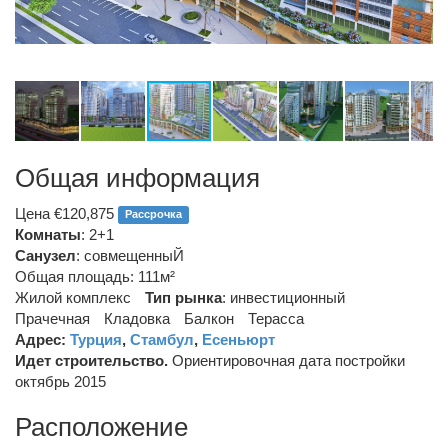
Общая информация
Цена €120,875
Рассрочка
Комнаты
: 2+1
Санузел
:
совмещенныЙ
Общая площадь: 111м²
Жилой комплекс
Тип рынка
:
инвестиционный
Прачечная
Кладовка
Балкон
Терасса
Адрес:
Турция
,
Стамбул
,
Есеньюрт
Идет строительство.
Ориентировочная дата постройки
октябрь 2015
Расположение