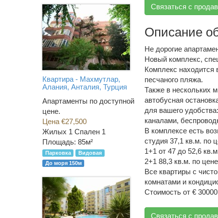
Связаться с прода
Описание о
Не дорогие апартаме
Новый комплекс, спе
Комплекс находится в
Квартира - Махмутлар,
песчаного пляжа.
Алания, Анталия, Турция
Также в нескольких 
автобусная остановка
Апартаменты по доступной
для вашего удобства:
цене.
каналами, беспроводн
Цена €27,500
В комплексе есть во
Жилых 1 Спален 1
студия 37,1 кв.м. по 
Площадь: 85м²
1+1 от 47 до 52,6 кв.
Парковка
Видовая
2+1 88,3 кв.м. по цен
До моря 150м
Все квартиры с чист
комнатами и кондици
Стоимость от € 30000
Связаться с прода