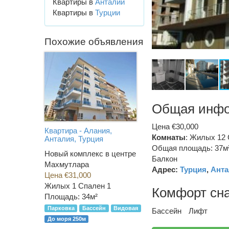
Квартиры в
Анталии
Квартиры в
Турции
Похожие объявления
Общая инф
Цена €30,000
Квартира - Алания,
Комнаты
: Жилых 12 
Анталия, Турция
Общая площадь: 37м
Новый комплекс в центре
Балкон
Махмутлара
Адрес:
Турция
,
Анта
Цена €31,000
Жилых 1 Спален 1
Комфорт сн
Площадь: 34м²
Парковка
Бассейн
Видовая
Бассейн
Лифт
До моря 250м