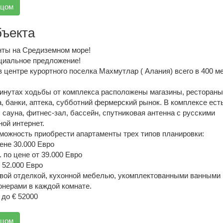
вцом
бъекта
нты на Средиземном море!
циальное предложение!
 центре курортного поселка Махмутлар ( Алания) всего в 400 м
минутах ходьбы от комплекса расположены магазины, рестораны
, банки, аптека, субботний фермерский рынок. В комплексе ест
 сауна, фитнес-зал, бассейн, спутниковая антенна с русскими
ой интернет.
зможность приобрести апартаменты трех типов планировки:
цене 30.000 Евро
м. по цене от 39.000 Евро
е 52.000 Евро
овой отделкой, кухонной мебелью, укомплектованными ванными
онерами в каждой комнате.
 до € 52000
вцом