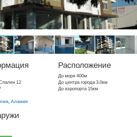
ормация
Расположение
До моря 400м
Спален 12
До центра города 3.0км
²
До аэропорта 15км
лия
,
Алания
аружи