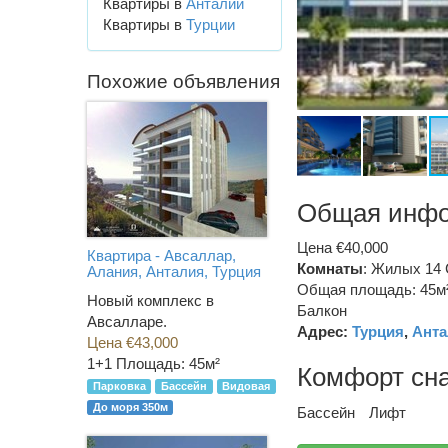
Квартиры в
Анталии
Квартиры в
Турции
Похожие объявления
Общая инф
Цена €40,000
Квартира - Авсаллар,
Комнаты
: Жилых 14 
Алания, Анталия, Турция
Общая площадь: 45м
Новый комплекс в
Балкон
Авсалларе.
Адрес:
Турция
,
Анта
Цена €43,000
1+1
Площадь: 45м²
Комфорт сн
Парковка
Бассейн
Видовая
До моря 350м
Бассейн
Лифт