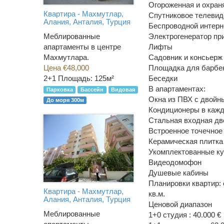
Огороженная и охран
Квартира - Махмутлар,
Спутниковое телевид
Алания, Анталия, Турция
Беспроводной интерн
Электрогенератор пр
Меблированные
Лифты
апартаменты в центре
Садовник и консьерж
Махмутлара.
Площадка для барбе
Цена €48,000
Беседки
2+1
Площадь: 125м²
В апартаментах:
Парковка
Бассейн
Видовая
Окна из ПВХ с двойн
До моря 300м
Кондиционеры в кажд
Стальная входная дв
Встроенное точечное 
Керамическая плитка
Укомплектованные к
Видеодомофон
Душевые кабины
Планировки квартир: о
Квартира - Махмутлар,
кв.м.
Алания, Анталия, Турция
Ценовой диапазон
Меблированные
1+0 студия : 40.000 €