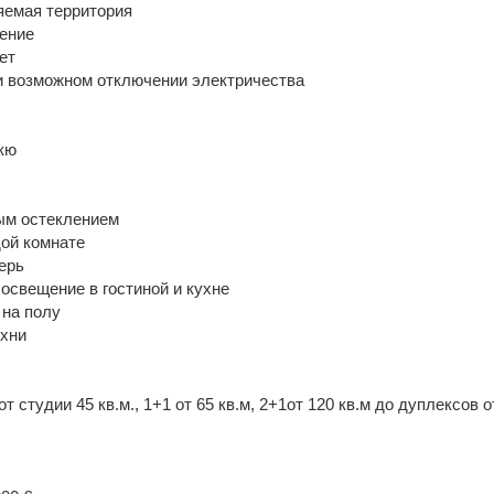
яемая территория
ение
ет
и возможном отключении электричества
кю
ым остеклением
ой комнате
ерь
освещение в гостиной и кухне
 на полу
ухни
т студии 45 кв.м., 1+1 от 65 кв.м, 2+1от 120 кв.м до дуплексов о