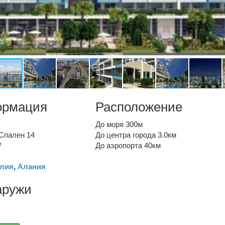
ормация
Расположение
До моря 300м
Спален 14
До центра города 3.0км
²
До аэропорта 40км
лия
,
Алания
аружи