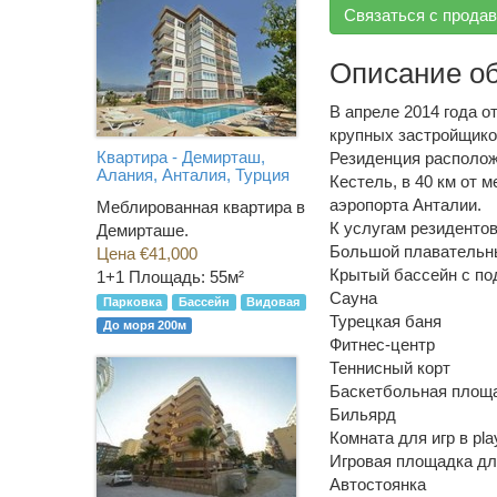
Связаться с прода
Описание о
В апреле 2014 года о
крупных застройщиков
Квартира - Демирташ,
Резиденция располож
Алания, Анталия, Турция
Кестель, в 40 км от 
аэропорта Анталии.
Меблированная квартира в
К услугам резидентов
Демирташе.
Большой плавательн
Цена €41,000
Крытый бассейн с по
1+1
Площадь: 55м²
Сауна
Парковка
Бассейн
Видовая
Турецкая баня
До моря 200м
Фитнес-центр
Теннисный корт
Баскетбольная площ
Бильярд
Комната для игр в play
Игровая площадка дл
Автостоянка