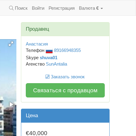
Поиск
Войти
Регистрация
Валюта
€
Продавец
Анастасия
Телефон
89166948355
Skype
shuva01
Агенство
SunAntalia
Заказать звонок
Связаться с продавцом
Цена
€40,000