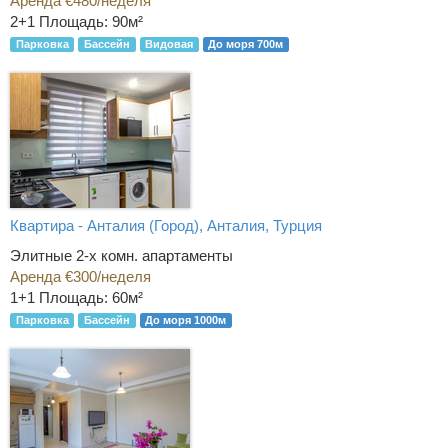
Аренда €480/неделя
2+1
Площадь: 90м²
Парковка
Бассейн
Видовая
До моря 700м
Квартира - Анталия (Город), Анталия, Турция
Элитные 2-х комн. апартаменты
Аренда €300/неделя
1+1
Площадь: 60м²
Парковка
Бассейн
До моря 1000м