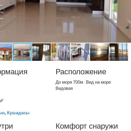
ормация
Расположение
До моря 700м
Вид на море
Видовая
м²
ын
,
Кушадасы
утри
Комфорт снаружи