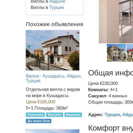
Виллы в
Айдыне
Виллы в
Турции
Похожие объявления
Общая инф
Вилла - Кушадасы, Айдын,
Турция
Цена €230,000
Отдельная вилла с видом
Комнаты
: 4+1
на море в Кушадасы.
Санузел
:
4 ванных
Цена €185,000
Общая площадь: 300
5+1
Площадь: 360м²
Адрес:
Турция
,
Айд
Парковка
Бассейн
Видовая
До моря 15км
Комфорт вн