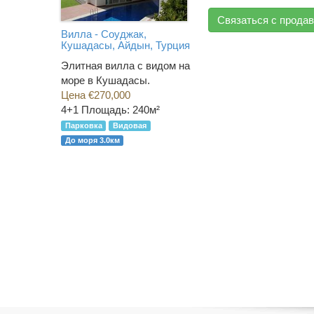
Связаться с прода
Вилла - Соуджак,
Кушадасы, Айдын, Турция
Элитная вилла с видом на
море в Кушадасы.
Цена €270,000
4+1
Площадь: 240м²
Парковка
Видовая
До моря 3.0км