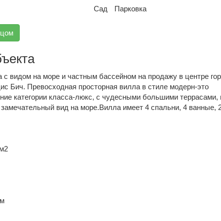
Сад
Парковка
вцом
бъекта
 с видом на море и частным бассейном на продажу в центре го
ис Бич. Превосходная просторная вилла в стиле модерн-это
ние категории класса-люкс, с чудесными большими террасами, 
замечательный вид на море.Вилла имеет 4 спальни, 4 ванные, 2
 м2
км