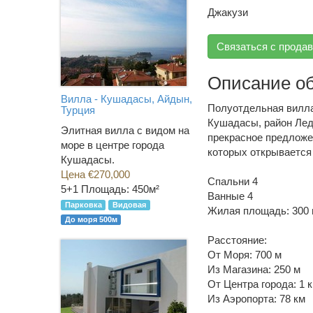
Джакузи
Связаться с прода
Описание о
Вилла - Кушадасы, Айдын,
Полуотдельная вилла
Турция
Кушадасы, район Лед
Элитная вилла с видом на
прекрасное предложе
море в центре города
которых открывается 
Кушадасы.
Цена €270,000
Спальни 4
5+1
Площадь: 450м²
Ванные 4
Парковка
Видовая
Жилая площадь: 300
До моря 500м
Расстояние:
От Моря: 700 м
Из Магазина: 250 м
От Центра города: 1 
Из Аэропорта: 78 км