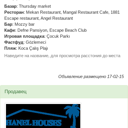
Базар
:
Thursday market
Ресторан
:
Mekan Restaurant
,
Mangal Restaurant Cafe
,
1881
Escape restaurant
,
Angel Restaurant
Бар
:
Mozzy bar
Кафе
:
Defne Pansiyon
,
Escape Beach Club
Игровая площадка
:
Çocuk Parkı
Фастфуд
:
Gözlemeci
Пляж
:
Koca Çalış Plajı
Наведите на название, для просмотра расстония до места
Объявление размещено 17-02-15
Продавец