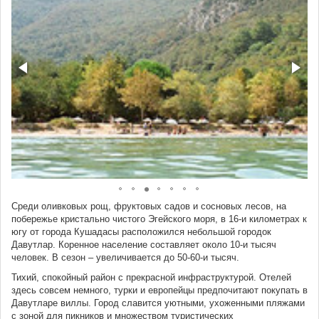
Среди оливковых рощ, фруктовых садов и сосновых лесов, на
побережье кристально чистого Эгейского моря, в 16-и километрах к
югу от города Кушадасы расположился небольшой городок
Давутлар. Коренное население составляет около 10-и тысяч
человек. В сезон – увеличивается до 50-60-и тысяч.
Тихий, спокойный район с прекрасной инфраструктурой. Отелей
здесь совсем немного, турки и европейцы предпочитают покупать в
Давутларе виллы. Город славится уютными, ухоженными пляжами
с зоной для пикников и множеством туристических